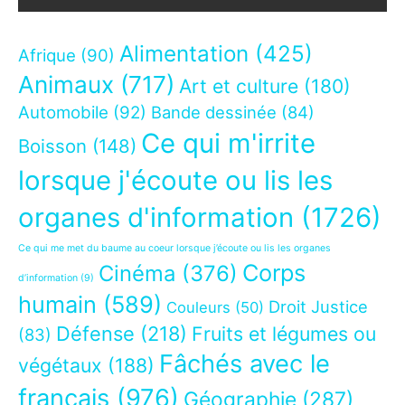
Alimentation
(425)
Afrique
(90)
Animaux
(717)
Art et culture
(180)
Automobile
(92)
Bande dessinée
(84)
Ce qui m'irrite
Boisson
(148)
lorsque j'écoute ou lis les
organes d'information
(1726)
Ce qui me met du baume au coeur lorsque j’écoute ou lis les organes
Corps
Cinéma
(376)
d’information
(9)
humain
(589)
Droit Justice
Couleurs
(50)
Défense
(218)
Fruits et légumes ou
(83)
Fâchés avec le
végétaux
(188)
français
(976)
Géographie
(287)