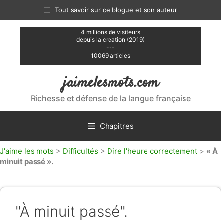
Aller
Tout savoir sur ce blogue et son auteur
au
contenu
4 millions de visiteurs
depuis la création (2019)
---
10069 articles
jaimelesmots.com
Richesse et défense de la langue française
Chapitres
J'aime les mots
>
Difficultés
>
Dire l'heure correctement
>
« À
minuit passé ».
"À minuit passé".