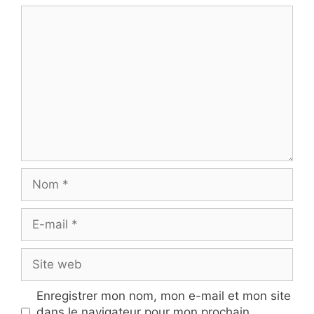
Commentaire
Nom
E-
mail
Site
web
Enregistrer mon nom, mon e-mail et mon site
dans le navigateur pour mon prochain