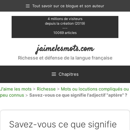
Aller
Tout savoir sur ce blogue et son auteur
au
contenu
4 millions de visiteurs
depuis la création (2019)
---
10069 articles
jaimelesmots.com
Richesse et défense de la langue française
Chapitres
J'aime les mots
>
Richesse
>
Mots ou locutions compliqués ou
peu connus
>
Savez-vous ce que signifie l'adjectif "aptère" ?
Savez-vous ce que signifie