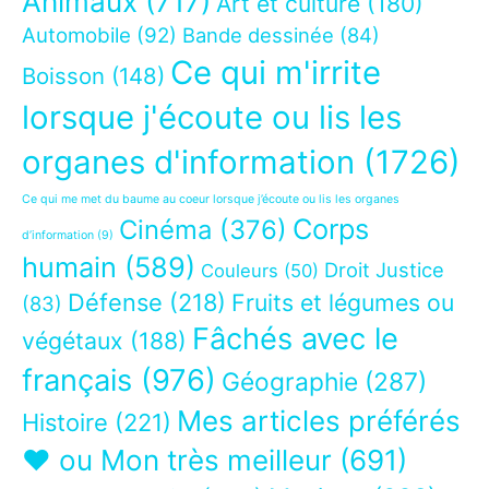
Animaux
(717)
Art et culture
(180)
Automobile
(92)
Bande dessinée
(84)
Ce qui m'irrite
Boisson
(148)
lorsque j'écoute ou lis les
organes d'information
(1726)
Ce qui me met du baume au coeur lorsque j’écoute ou lis les organes
Corps
Cinéma
(376)
d’information
(9)
humain
(589)
Droit Justice
Couleurs
(50)
Défense
(218)
Fruits et légumes ou
(83)
Fâchés avec le
végétaux
(188)
français
(976)
Géographie
(287)
Mes articles préférés
Histoire
(221)
❤ ou Mon très meilleur
(691)