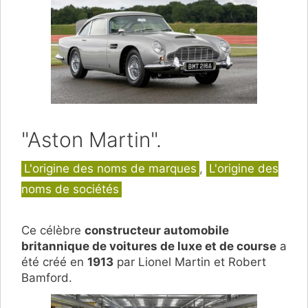
"Aston Martin".
Catégories
L'origine des noms de marques
,
L'origine des
noms de sociétés
Ce célèbre
constructeur automobile
britannique de voitures de luxe et de course
a
été créé en
1913
par Lionel Martin et Robert
Bamford.