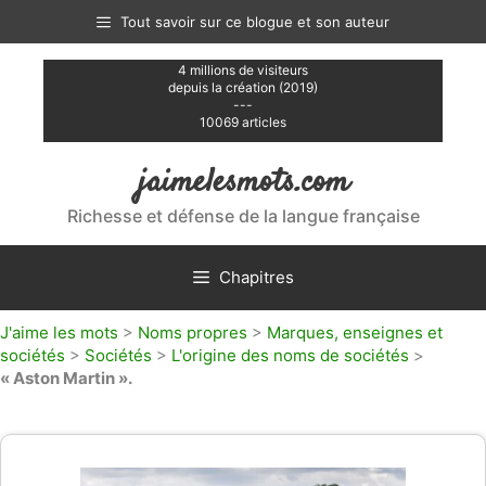
Aller
Tout savoir sur ce blogue et son auteur
au
contenu
4 millions de visiteurs
depuis la création (2019)
---
10069 articles
jaimelesmots.com
Richesse et défense de la langue française
Chapitres
J'aime les mots
>
Noms propres
>
Marques, enseignes et
sociétés
>
Sociétés
>
L'origine des noms de sociétés
>
« Aston Martin ».