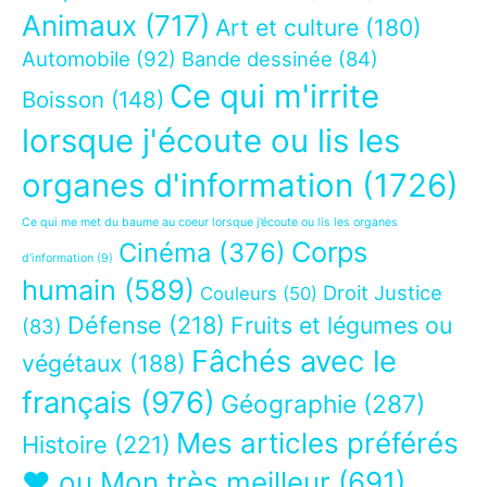
Animaux
(717)
Art et culture
(180)
Automobile
(92)
Bande dessinée
(84)
Ce qui m'irrite
Boisson
(148)
lorsque j'écoute ou lis les
organes d'information
(1726)
Ce qui me met du baume au coeur lorsque j’écoute ou lis les organes
Corps
Cinéma
(376)
d’information
(9)
humain
(589)
Droit Justice
Couleurs
(50)
Défense
(218)
Fruits et légumes ou
(83)
Fâchés avec le
végétaux
(188)
français
(976)
Géographie
(287)
Mes articles préférés
Histoire
(221)
❤ ou Mon très meilleur
(691)