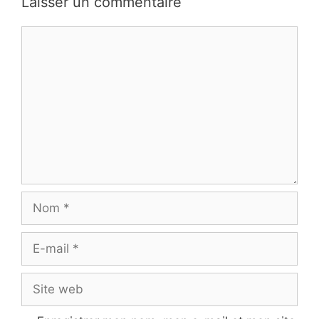
Laisser un commentaire
Commentaire
Nom
E-
mail
Site
web