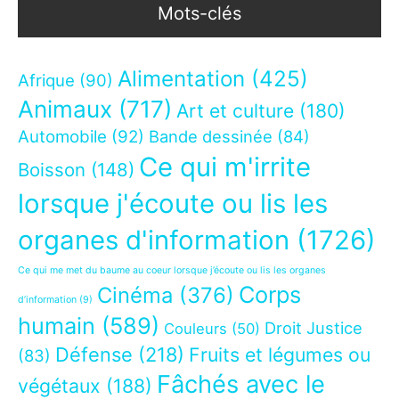
Mots-clés
Alimentation
(425)
Afrique
(90)
Animaux
(717)
Art et culture
(180)
Automobile
(92)
Bande dessinée
(84)
Ce qui m'irrite
Boisson
(148)
lorsque j'écoute ou lis les
organes d'information
(1726)
Ce qui me met du baume au coeur lorsque j’écoute ou lis les organes
Corps
Cinéma
(376)
d’information
(9)
humain
(589)
Droit Justice
Couleurs
(50)
Défense
(218)
Fruits et légumes ou
(83)
Fâchés avec le
végétaux
(188)