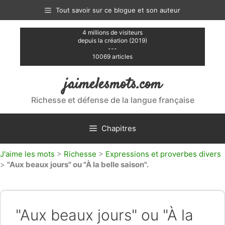
Aller
Tout savoir sur ce blogue et son auteur
au
contenu
4 millions de visiteurs
depuis la création (2019)
---
10069 articles
jaimelesmots.com
Richesse et défense de la langue française
Chapitres
J'aime les mots
>
Richesse
>
Expressions et proverbes divers
>
"Aux beaux jours" ou "À la belle saison".
"Aux beaux jours" ou "À la