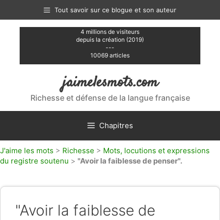
Aller
Tout savoir sur ce blogue et son auteur
au
contenu
4 millions de visiteurs
depuis la création (2019)
---
10069 articles
jaimelesmots.com
Richesse et défense de la langue française
Chapitres
J'aime les mots
>
Richesse
>
Mots, locutions et expressions
du registre soutenu
>
"Avoir la faiblesse de penser".
"Avoir la faiblesse de