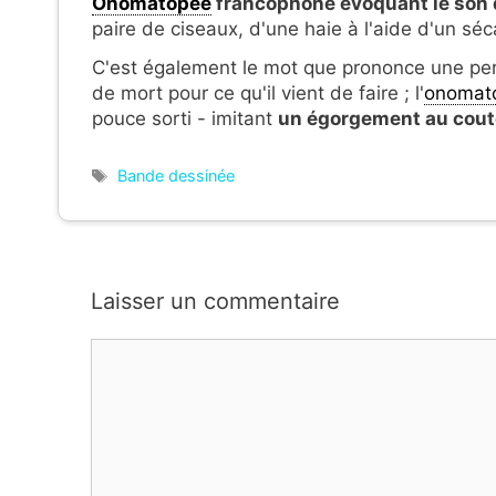
Onomatopée
francophone évoquant le son 
paire de ciseaux, d'une haie à l'aide d'un séca
C'est également le mot que prononce une perso
de mort pour ce qu'il vient de faire ; l'
onomat
pouce sorti - imitant
un égorgement au cou
Étiquettes
Bande dessinée
Laisser un commentaire
Commentaire