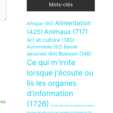
Mots-clés
Alimentation
Afrique
(90)
Animaux
(717)
(425)
Art et culture
(180)
Automobile
(92)
Bande
Boisson
(148)
dessinée
(84)
Ce qui m'irrite
lorsque j'écoute ou
lis les organes
d'information
vos
(1726)
Ce qui me met du baume au coeur
lorsque j’écoute ou lis les organes d’information
(9)