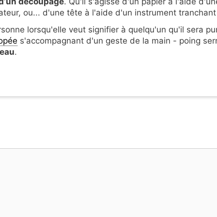
d
'
un découpage
. Qu'il s'agisse d'un papier à l'aide d'un
teur, ou... d'une tête à l'aide d'un instrument tranchant
nne lorsqu'elle veut signifier à quelqu'un qu'il sera pu
opée
s'accompagnant d'un geste de la main - poing ser
teau
.