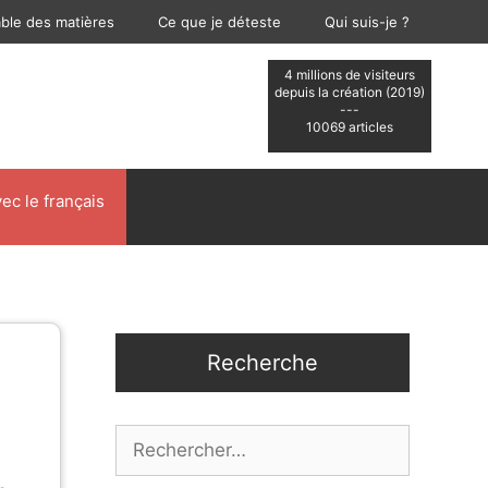
able des matières
Ce que je déteste
Qui suis-je ?
4 millions de visiteurs
depuis la création (2019)
---
10069 articles
ec le français
Recherche
Rechercher :