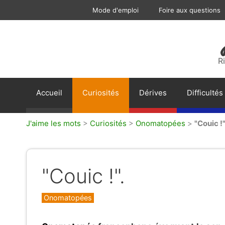
Aller
Mode d'emploi
Foire aux questions
au
contenu
R
Accueil
Curiosités
Dérives
Difficultés
J'aime les mots
>
Curiosités
>
Onomatopées
>
"Couic !"
"Couic !".
Catégories
Onomatopées