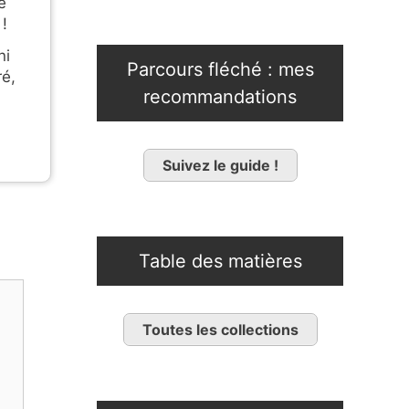
e
 !
ni
Parcours fléché : mes
ré,
recommandations
Suivez le guide !
Table des matières
Toutes les collections