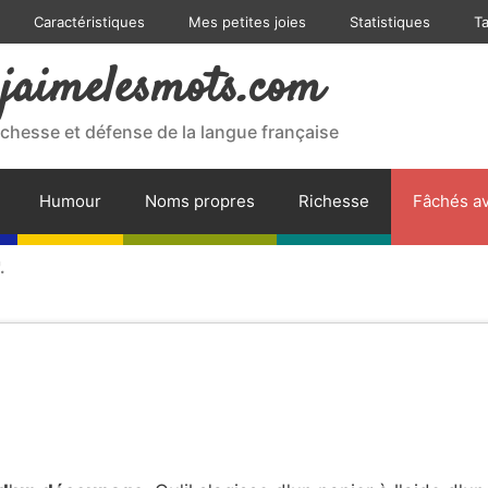
Caractéristiques
Mes petites joies
Statistiques
T
jaimelesmots.com
ichesse et défense de la langue française
Humour
Noms propres
Richesse
Fâchés av
.