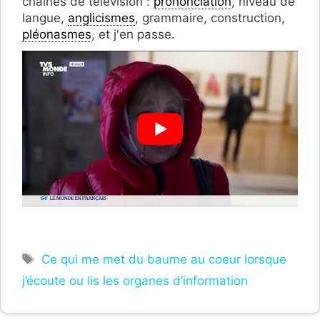
chaînes de télévision :
prononciation
, niveau de
langue,
anglicismes
, grammaire, construction,
pléonasmes
, et j'en passe.
Étiquettes
Ce qui me met du baume au coeur lorsque
j’écoute ou lis les organes d’information