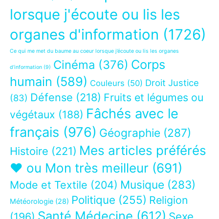
lorsque j'écoute ou lis les
organes d'information
(1726)
Ce qui me met du baume au coeur lorsque j’écoute ou lis les organes
Corps
Cinéma
(376)
d’information
(9)
humain
(589)
Droit Justice
Couleurs
(50)
Défense
(218)
Fruits et légumes ou
(83)
Fâchés avec le
végétaux
(188)
français
(976)
Géographie
(287)
Mes articles préférés
Histoire
(221)
❤ ou Mon très meilleur
(691)
Musique
(283)
Mode et Textile
(204)
Politique
(255)
Religion
Météorologie
(28)
Santé Médecine
(612)
Sexe
(196)