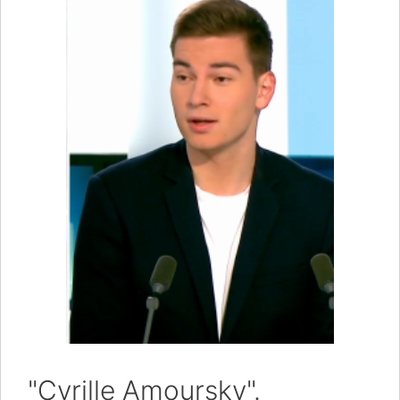
"Cyrille Amoursky".