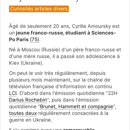
Catégories
Curiosités articles divers
Âgé de seulement 20 ans, Cyrille Amoursky est
un
jeune franco-russe, étudiant à Sciences-
Po Paris
(75)
.
Né à Moscou (Russie) d'un père franco-russe et
d'une mère russe, il a passé son adolescence à
Kiev (Ukraine).
On peut le voir très régulièrement, depuis
plusieurs mois maintenant, sur la chaîne de
télévision française d'information en continu
LCI
. D'abord dans l'émission quotidienne "22H
Darius Rochebin
", puis dans l'émission
quotidienne "
Brunet, Hammett et compagnie
",
toutes deux
régulièrement consacrées à la
guerre en Ukraine.
Il s'y exprime avec une
remarquable