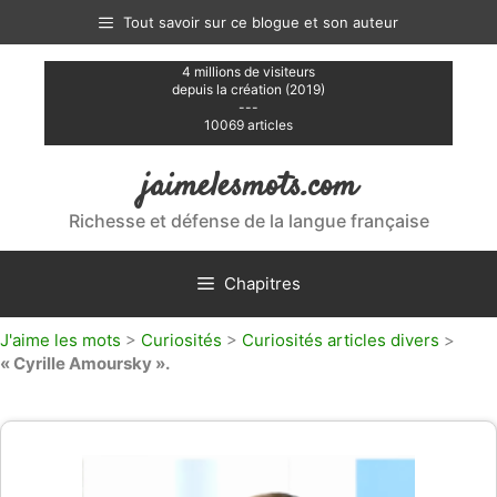
Aller
Tout savoir sur ce blogue et son auteur
au
contenu
4 millions de visiteurs
depuis la création (2019)
---
10069 articles
jaimelesmots.com
Richesse et défense de la langue française
Chapitres
J'aime les mots
>
Curiosités
>
Curiosités articles divers
>
« Cyrille Amoursky ».