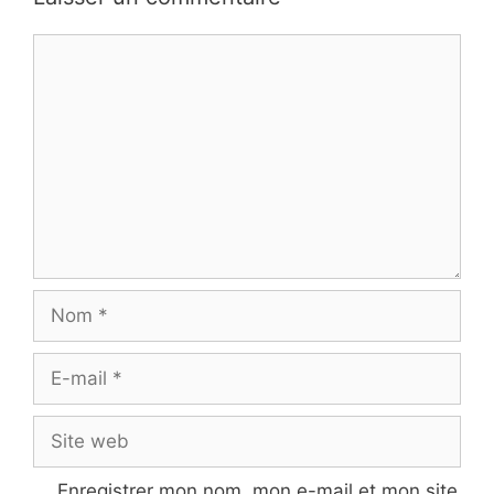
Commentaire
Nom
E-
mail
Site
web
Enregistrer mon nom, mon e-mail et mon site