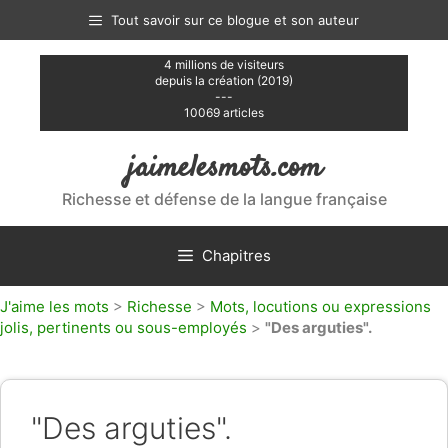
Aller
Tout savoir sur ce blogue et son auteur
au
contenu
4 millions de visiteurs
depuis la création (2019)
---
10069 articles
jaimelesmots.com
Richesse et défense de la langue française
Chapitres
J'aime les mots
>
Richesse
>
Mots, locutions ou expressions
jolis, pertinents ou sous-employés
>
"Des arguties".
"Des arguties".