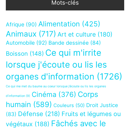
Mots-clés
Alimentation
(425)
Afrique
(90)
Animaux
(717)
Art et culture
(180)
Automobile
(92)
Bande dessinée
(84)
Ce qui m'irrite
Boisson
(148)
lorsque j'écoute ou lis les
organes d'information
(1726)
Ce qui me met du baume au coeur lorsque j’écoute ou lis les organes
Corps
Cinéma
(376)
d’information
(9)
humain
(589)
Droit Justice
Couleurs
(50)
Défense
(218)
Fruits et légumes ou
(83)
Fâchés avec le
végétaux
(188)