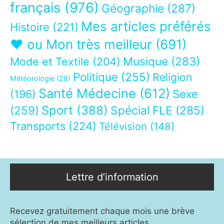
français
(976)
Géographie
(287)
Mes articles préférés
Histoire
(221)
❤ ou Mon très meilleur
(691)
Musique
(283)
Mode et Textile
(204)
Politique
(255)
Religion
Météorologie
(28)
Santé Médecine
(612)
Sexe
(196)
Sport
(388)
(259)
Spécial FLE
(285)
Transports
(224)
Télévision
(148)
Lettre d’information
Recevez gratuitement chaque mois une brève
sélection de mes meilleurs articles.