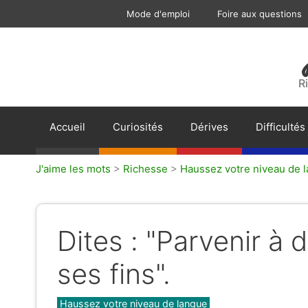
Aller
Mode d'emploi
Foire aux questions
au
contenu
R
Accueil
Curiosités
Dérives
Difficultés
J'aime les mots
>
Richesse
>
Haussez votre niveau de 
Dites : "Parvenir à 
ses fins".
Catégories
Haussez votre niveau de langue