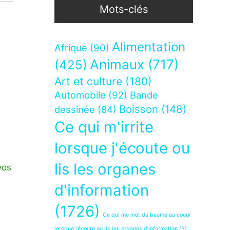
Mots-clés
Alimentation
Afrique
(90)
Animaux
(717)
(425)
Art et culture
(180)
Automobile
(92)
Bande
Boisson
(148)
dessinée
(84)
Ce qui m'irrite
lorsque j'écoute ou
lis les organes
vos
d'information
(1726)
Ce qui me met du baume au coeur
lorsque j’écoute ou lis les organes d’information
(9)