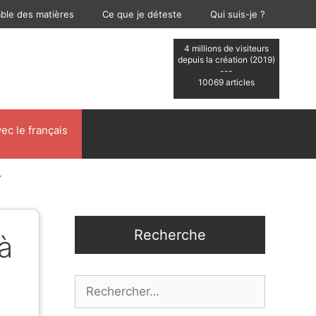
able des matières
Ce que je déteste
Qui suis-je ?
4 millions de visiteurs
depuis la création (2019)
---
10069 articles
ec le français
.
Recherche
 à
Rechercher :