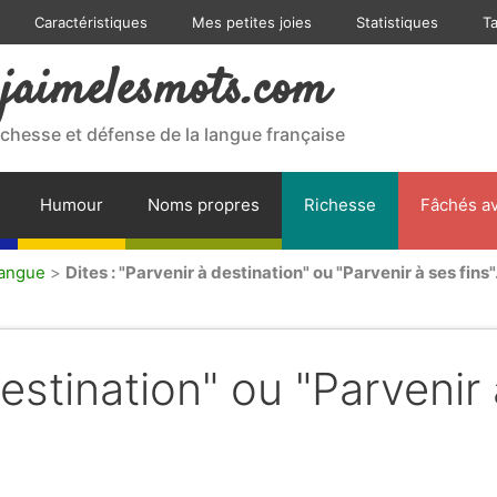
Caractéristiques
Mes petites joies
Statistiques
T
jaimelesmots.com
ichesse et défense de la langue française
Humour
Noms propres
Richesse
Fâchés av
langue
>
Dites : "Parvenir à destination" ou "Parvenir à ses fins"
destination" ou "Parvenir