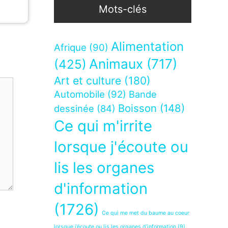
Mots-clés
Alimentation
Afrique
(90)
Animaux
(717)
(425)
Art et culture
(180)
Automobile
(92)
Bande
Boisson
(148)
dessinée
(84)
Ce qui m'irrite
lorsque j'écoute ou
lis les organes
d'information
(1726)
Ce qui me met du baume au coeur
lorsque j’écoute ou lis les organes d’information
(9)