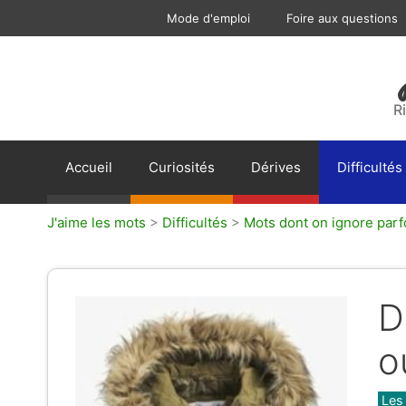
Aller
Mode d'emploi
Foire aux questions
au
contenu
R
Accueil
Curiosités
Dérives
Difficultés
J'aime les mots
>
Difficultés
>
Mots dont on ignore parf
D
o
Caté
Les