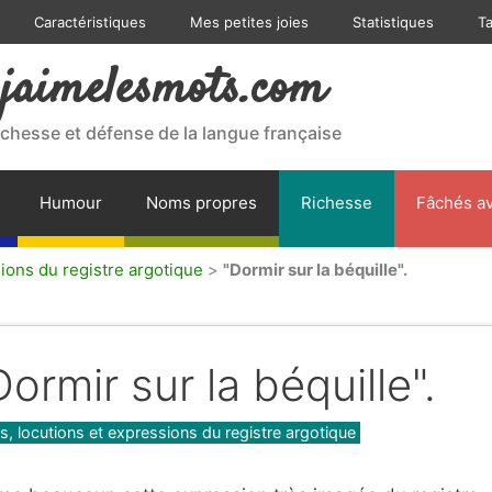
Caractéristiques
Mes petites joies
Statistiques
T
jaimelesmots.com
ichesse et défense de la langue française
Humour
Noms propres
Richesse
Fâchés av
ions du registre argotique
>
"Dormir sur la béquille".
Dormir sur la béquille".
gories
, locutions et expressions du registre argotique