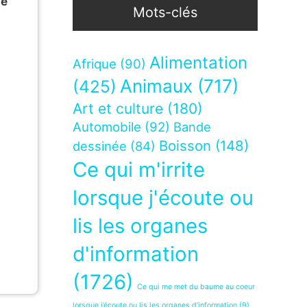
de
Mots-clés
Alimentation
Afrique
(90)
Animaux
(717)
(425)
Art et culture
(180)
Automobile
(92)
Bande
Boisson
(148)
dessinée
(84)
Ce qui m'irrite
lorsque j'écoute ou
lis les organes
d'information
(1726)
Ce qui me met du baume au coeur
lorsque j’écoute ou lis les organes d’information
(9)