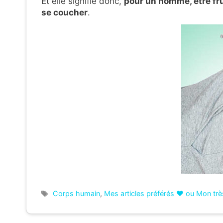
Et elle signifie donc,
pour un homme, être fr
se coucher
.
Étiquettes
Corps humain
,
Mes articles préférés ❤ ou Mon très