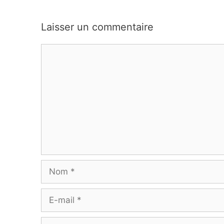
Laisser un commentaire
Commentaire
Nom
E-
mail
Site