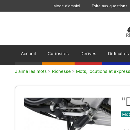
Aller
Mode d'emploi
Foire aux questions
au
contenu
R
Accueil
Curiosités
Dérives
Difficultés
J'aime les mots
>
Richesse
>
Mots, locutions et express
"
Caté
Mots