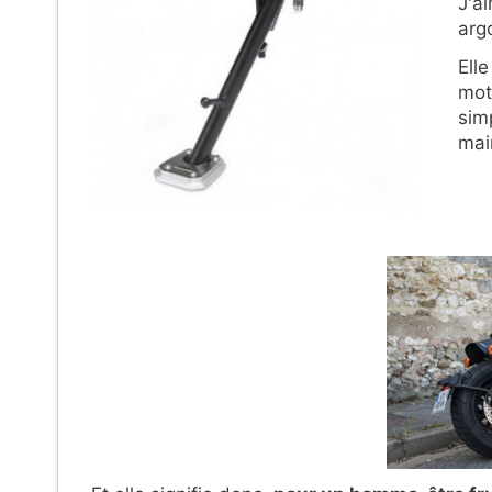
J'a
arg
Elle
mot
simp
main