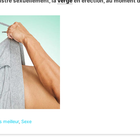
ustré sexuellement, la
verge
en érection, au moment 
 meilleur
,
Sexe