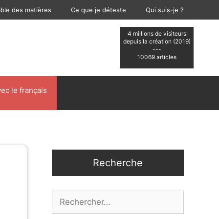
able des matières
Ce que je déteste
Qui suis-je ?
4 millions de visiteurs
depuis la création (2019)
---
10069 articles
ec le français
Recherche
Rechercher :