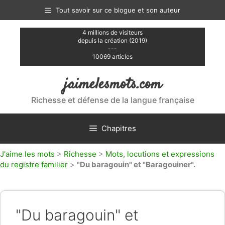
Aller
Tout savoir sur ce blogue et son auteur
au
contenu
4 millions de visiteurs
depuis la création (2019)
---
10069 articles
jaimelesmots.com
Richesse et défense de la langue française
Chapitres
J'aime les mots
>
Richesse
>
Mots, locutions et expressions
du registre familier
>
"Du baragouin" et "Baragouiner".
"Du baragouin" et