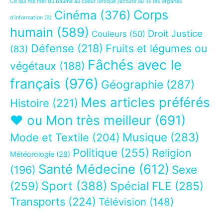
Ce qui me met du baume au coeur lorsque j’écoute ou lis les organes
Corps
Cinéma
(376)
d’information
(9)
humain
(589)
Droit Justice
Couleurs
(50)
Défense
(218)
Fruits et légumes ou
(83)
Fâchés avec le
végétaux
(188)
français
(976)
Géographie
(287)
Mes articles préférés
Histoire
(221)
❤ ou Mon très meilleur
(691)
Musique
(283)
Mode et Textile
(204)
Politique
(255)
Religion
Météorologie
(28)
Santé Médecine
(612)
Sexe
(196)
Sport
(388)
(259)
Spécial FLE
(285)
Transports
(224)
Télévision
(148)