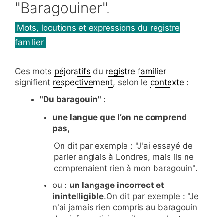
"Baragouiner".
Catégories
Mots, locutions et expressions du registre
familier
Ces mots
péjoratifs
du
registre familier
signifient
respectivement
, selon le
contexte
:
"Du baragouin"
:
une langue que l’on ne comprend
pas,
On dit par exemple : "J'ai essayé de
parler anglais à Londres, mais ils ne
comprenaient rien à mon baragouin".
ou :
un langage incorrect et
inintelligible
.On dit par exemple : "Je
n'ai jamais rien compris au baragouin