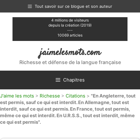
Aller
Tout savoir sur ce blogue et son auteur
au
contenu
4 millions de visiteurs
depuis la création (2019)
---
10069 articles
jaimelesmots.com
Richesse et défense de la langue française
Chapitres
J'aime les mots
>
Richesse
>
Citations
>
"En Angleterre, tout
est permis, sauf ce qui est interdit. En Allemagne, tout est
interdit, sauf ce qui est permis. En France, tout est permis,
même ce qui est interdit. En U.R.S.S., tout est interdit, même
ce qui est permis".