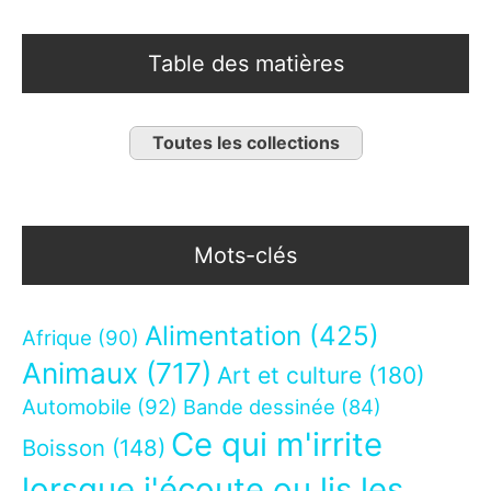
Table des matières
Toutes les collections
Mots-clés
Alimentation
(425)
Afrique
(90)
Animaux
(717)
Art et culture
(180)
Automobile
(92)
Bande dessinée
(84)
Ce qui m'irrite
Boisson
(148)
lorsque j'écoute ou lis les