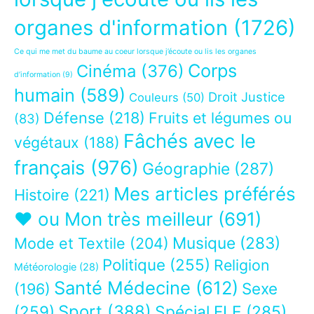
organes d'information
(1726)
Ce qui me met du baume au coeur lorsque j’écoute ou lis les organes
Corps
Cinéma
(376)
d’information
(9)
humain
(589)
Droit Justice
Couleurs
(50)
Défense
(218)
Fruits et légumes ou
(83)
Fâchés avec le
végétaux
(188)
français
(976)
Géographie
(287)
Mes articles préférés
Histoire
(221)
❤ ou Mon très meilleur
(691)
Musique
(283)
Mode et Textile
(204)
Politique
(255)
Religion
Météorologie
(28)
Santé Médecine
(612)
Sexe
(196)
Sport
(388)
(259)
Spécial FLE
(285)