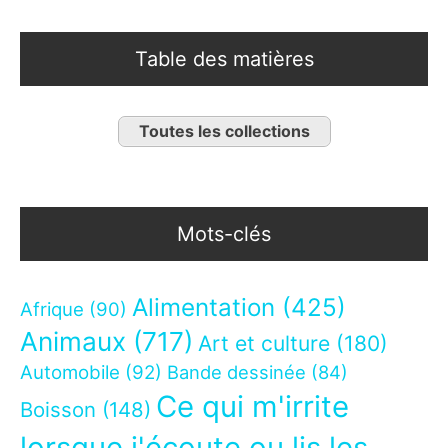
Table des matières
Toutes les collections
Mots-clés
Alimentation
(425)
Afrique
(90)
Animaux
(717)
Art et culture
(180)
Automobile
(92)
Bande dessinée
(84)
Ce qui m'irrite
Boisson
(148)
lorsque j'écoute ou lis les