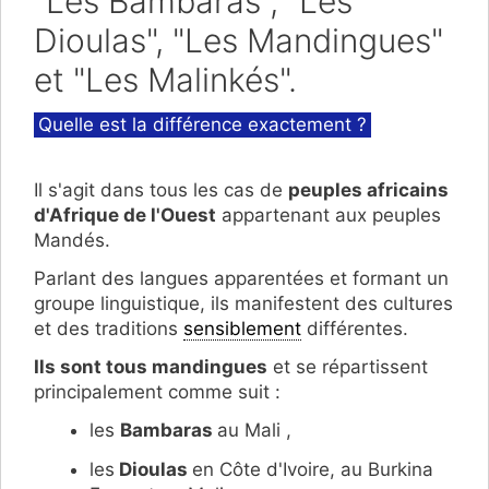
"Les Bambaras", "Les
Dioulas", "Les Mandingues"
et "Les Malinkés".
Catégories
Quelle est la différence exactement ?
Il s'agit dans tous les cas de
peuples africains
d'Afrique de l'Ouest
appartenant aux peuples
Mandés.
Parlant des langues apparentées et formant un
groupe linguistique, ils manifestent des cultures
et des traditions
sensiblement
différentes.
Ils sont tous mandingues
et se répartissent
principalement comme suit :
les
Bambaras
au Mali ,
les
Dioulas
en Côte d'Ivoire, au Burkina