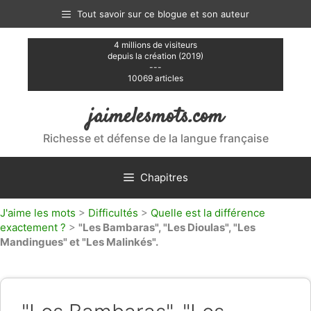
Aller
Tout savoir sur ce blogue et son auteur
au
contenu
4 millions de visiteurs
depuis la création (2019)
---
10069 articles
jaimelesmots.com
Richesse et défense de la langue française
Chapitres
J'aime les mots
>
Difficultés
>
Quelle est la différence
exactement ?
>
"Les Bambaras", "Les Dioulas", "Les
Mandingues" et "Les Malinkés".