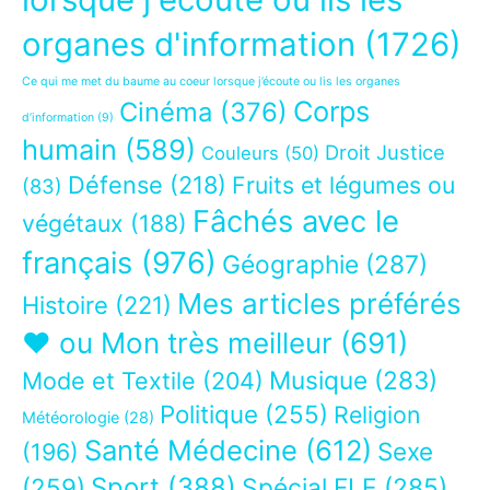
organes d'information
(1726)
Ce qui me met du baume au coeur lorsque j’écoute ou lis les organes
Corps
Cinéma
(376)
d’information
(9)
humain
(589)
Droit Justice
Couleurs
(50)
Défense
(218)
Fruits et légumes ou
(83)
Fâchés avec le
végétaux
(188)
français
(976)
Géographie
(287)
Mes articles préférés
Histoire
(221)
❤ ou Mon très meilleur
(691)
Musique
(283)
Mode et Textile
(204)
Politique
(255)
Religion
Météorologie
(28)
Santé Médecine
(612)
Sexe
(196)
Sport
(388)
(259)
Spécial FLE
(285)