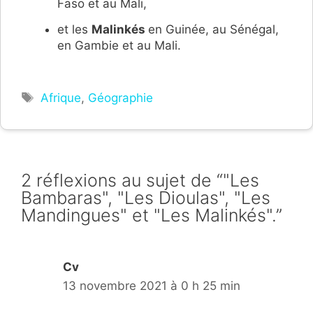
Faso et au Mali,
et les
Malinkés
en Guinée, au Sénégal,
en Gambie et au Mali.
Étiquettes
Afrique
,
Géographie
2 réflexions au sujet de “"Les
Bambaras", "Les Dioulas", "Les
Mandingues" et "Les Malinkés".”
Cv
13 novembre 2021 à 0 h 25 min