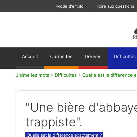
Aller
Mode d'emploi
Foire aux questions
au
contenu
R
Accueil
Curiosités
Dérives
Difficultés
J'aime les mots
>
Difficultés
>
Quelle est la différence 
"Une bière d'abbaye
trappiste".
Catégories
Quelle est la différence exactement ?