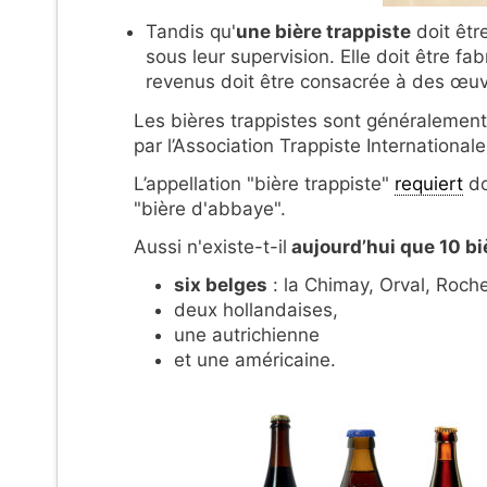
Tandis qu'
une bière trappiste
doit êtr
sous leur supervision. Elle doit être f
revenus doit être consacrée à des œuvr
Les bières trappistes sont généralemen
par l’Association Trappiste Internationale
L’appellation "bière trappiste"
requiert
do
"bière d'abbaye".
Aussi n'existe-t-il
aujourd’hui que 10 bi
six belges
: la Chimay, Orval, Roche
deux hollandaises,
une autrichienne
et une américaine.