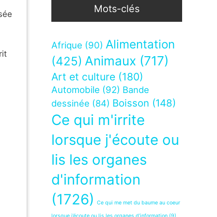
Mots-clés
ssée
Alimentation
Afrique
(90)
it
Animaux
(717)
(425)
Art et culture
(180)
Automobile
(92)
Bande
Boisson
(148)
dessinée
(84)
Ce qui m'irrite
lorsque j'écoute ou
lis les organes
d'information
(1726)
Ce qui me met du baume au coeur
lorsque j’écoute ou lis les organes d’information
(9)