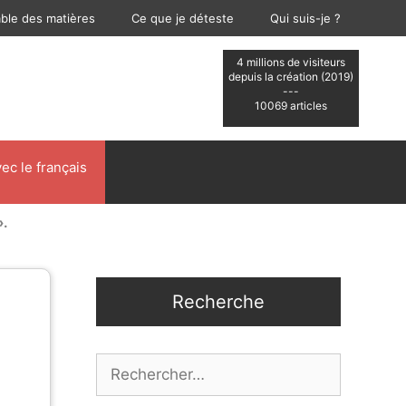
able des matières
Ce que je déteste
Qui suis-je ?
4 millions de visiteurs
depuis la création (2019)
---
10069 articles
ec le français
».
Recherche
Rechercher :