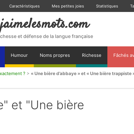
Caractéristiques
Mes petites joies
Statistiques
T
jaimelesmots.com
ichesse et défense de la langue française
Humour
Noms propres
Richesse
Fâchés av
exactement ?
>
« Une bière d’abbaye » et « Une bière trappiste 
" et "Une bière