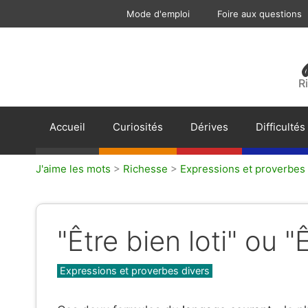
Aller
Mode d'emploi
Foire aux questions
au
contenu
R
Accueil
Curiosités
Dérives
Difficultés
J'aime les mots
>
Richesse
>
Expressions et proverbes 
"Être bien loti" ou "Ê
Catégories
Expressions et proverbes divers