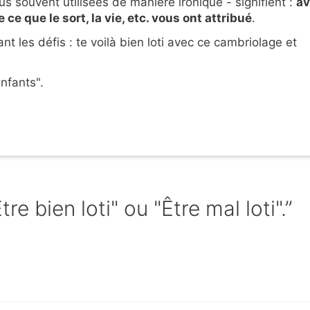
lus souvent utilisées de manière ironique - signifient :
av
 ce que le sort, la vie, etc. vous ont attribué
.
ant les défis : te voilà bien loti avec ce cambriolage et
nfants".
re bien loti" ou "Être mal loti".”