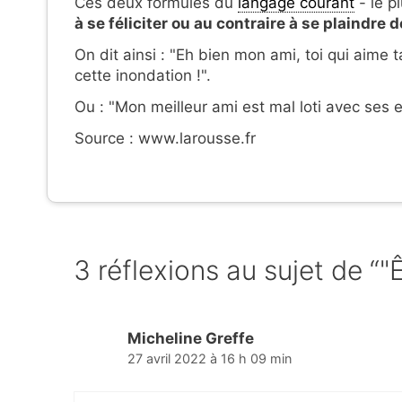
Ces deux formules du
langage courant
- le p
à se féliciter ou au contraire à se plaindre de
On dit ainsi : "Eh bien mon ami, toi qui aime t
cette inondation !".
Ou : "Mon meilleur ami est mal loti avec ses e
Source : www.larousse.fr
3 réflexions au sujet de “"Êt
Micheline Greffe
27 avril 2022 à 16 h 09 min