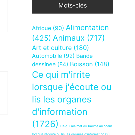
Mots-clés
Alimentation
Afrique
(90)
Animaux
(717)
(425)
Art et culture
(180)
Automobile
(92)
Bande
Boisson
(148)
dessinée
(84)
Ce qui m'irrite
lorsque j'écoute ou
lis les organes
d'information
(1726)
Ce qui me met du baume au coeur
lorsque j’écoute ou lis les organes d’information
(9)