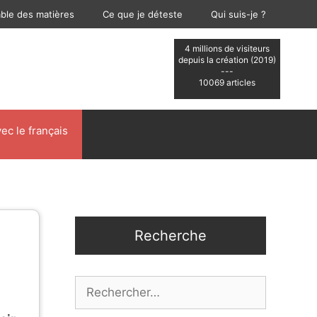
able des matières
Ce que je déteste
Qui suis-je ?
4 millions de visiteurs
depuis la création (2019)
---
10069 articles
ec le français
Recherche
Rechercher :