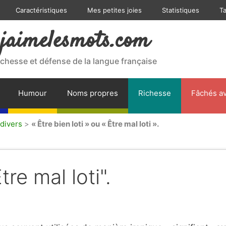
Caractéristiques
Mes petites joies
Statistiques
T
jaimelesmots.com
ichesse et défense de la langue française
Humour
Noms propres
Richesse
Fâchés av
divers
>
« Être bien loti » ou « Être mal loti ».
tre mal loti".