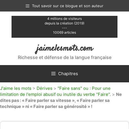
Aller
Tout savoir sur ce blogue et son auteur
au
contenu
4 millions de visiteurs
depuis la création (2019)
---
10069 articles
jaimelesmots.com
Richesse et défense de la langue française
Chapitres
J'aime les mots
>
Dérives
>
"Faire sans" ou : Pour une
limitation de l'emploi abusif ou inutile du verbe "Faire".
>
Ne
dites pas : « Faire parler sa vitesse », « Faire parler sa
technique » ni « Faire parler sa générosité » !