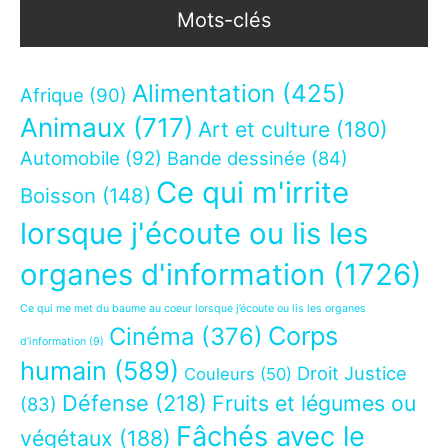
Mots-clés
Alimentation
(425)
Afrique
(90)
Animaux
(717)
Art et culture
(180)
Automobile
(92)
Bande dessinée
(84)
Ce qui m'irrite
Boisson
(148)
lorsque j'écoute ou lis les
organes d'information
(1726)
Ce qui me met du baume au coeur lorsque j’écoute ou lis les organes
Corps
Cinéma
(376)
d’information
(9)
humain
(589)
Droit Justice
Couleurs
(50)
Défense
(218)
Fruits et légumes ou
(83)
Fâchés avec le
végétaux
(188)