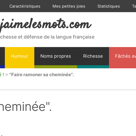
Caractéristiques
Mes petites joies
Statistiques
T
jaimelesmots.com
ichesse et défense de la langue française
Humour
Noms propres
Richesse
Fâchés av
 !
>
"Faire ramoner sa cheminée".
heminée".