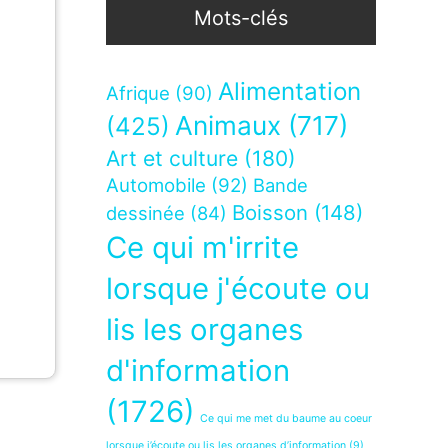
Mots-clés
Alimentation
Afrique
(90)
Animaux
(717)
(425)
Art et culture
(180)
Automobile
(92)
Bande
Boisson
(148)
dessinée
(84)
Ce qui m'irrite
lorsque j'écoute ou
lis les organes
d'information
(1726)
Ce qui me met du baume au coeur
lorsque j’écoute ou lis les organes d’information
(9)