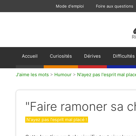
Aller
Mode d'emploi
Foire aux questions
au
contenu
R
Accueil
Curiosités
Dérives
Difficultés
J'aime les mots
>
Humour
>
N'ayez pas l'esprit mal placé
"Faire ramoner sa c
Catégories
N'ayez pas l'esprit mal placé !