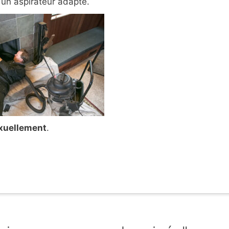
 un aspirateur adapté.
xuellement
.