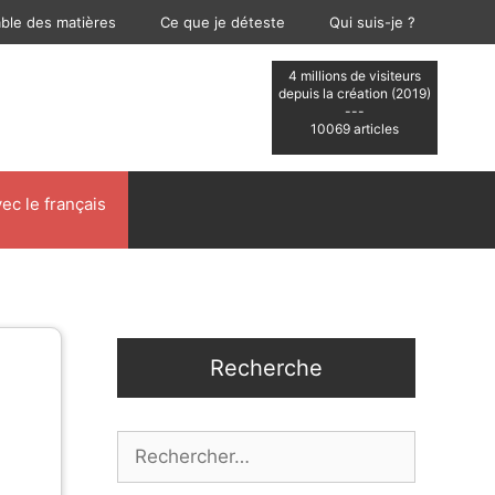
able des matières
Ce que je déteste
Qui suis-je ?
4 millions de visiteurs
depuis la création (2019)
---
10069 articles
ec le français
Recherche
Rechercher :