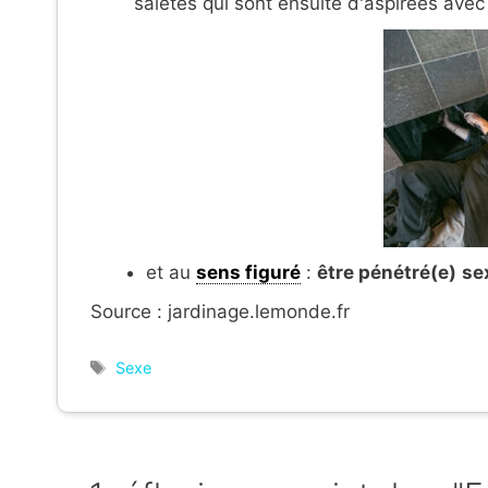
saletés qui sont ensuite d'aspirées avec
et au
sens figuré
:
être pénétré(e)
se
Source : jardinage.lemonde.fr
Étiquettes
Sexe