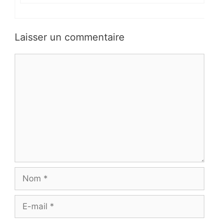
Laisser un commentaire
Commentaire
Nom
E-
mail