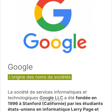
Google
Catégories
L'origine des noms de sociétés
La société de services informatiques et
technologiques
Google LLC
a été
fondée en
1996 à Stanford (Californie) par les étudiants
états-uniens en informatique Larry Page et