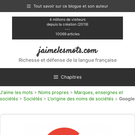
Aller
Tout savoir sur ce blogue et son auteur
au
contenu
4 millions de visiteurs
depuis la création (2019)
---
10069 articles
jaimelesmots.com
Richesse et défense de la langue française
Chapitres
J'aime les mots
>
Noms propres
>
Marques, enseignes et
sociétés
>
Sociétés
>
L'origine des noms de sociétés
>
Google