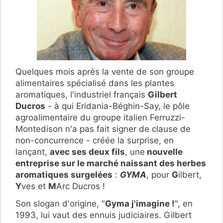
Quelques mois après la vente de son groupe
alimentaires spécialisé dans les plantes
aromatiques, l'industriel français
Gilbert
Ducros
- à qui Eridania-Béghin-Say, le pôle
agroalimentaire du groupe italien Ferruzzi-
Montedison n'a pas fait signer de clause de
non-concurrence - créée la surprise, en
lançant,
avec ses deux fils
, une
nouvelle
entreprise sur le marché naissant des herbes
aromatiques surgelées
:
GYMA
, pour
G
ilbert,
Y
ves et
M
Arc Ducros !
Son slogan d'origine, "
Gyma j'imagine !
", en
1993, lui vaut des ennuis judiciaires. Gilbert