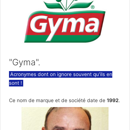
"Gyma".
Catégories
Acronymes dont on ignore souvent qu'ils en
sont !
Ce nom de marque et de société date de
1992
.