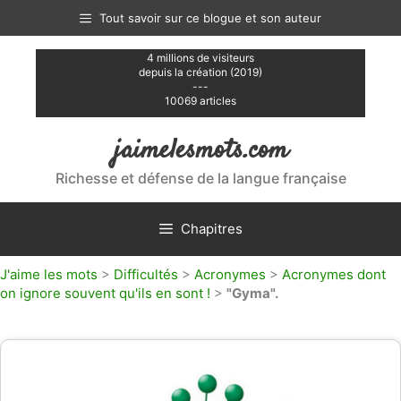
Aller
Tout savoir sur ce blogue et son auteur
au
contenu
4 millions de visiteurs
depuis la création (2019)
---
10069 articles
jaimelesmots.com
Richesse et défense de la langue française
Chapitres
J'aime les mots
>
Difficultés
>
Acronymes
>
Acronymes dont
on ignore souvent qu'ils en sont !
>
"Gyma".