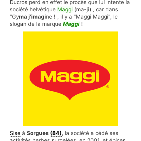
Ducros perd en effet le procès que lui intente la
société helvétique
Maggi
(ma-ji) , car dans
"Gy
ma j'imagi
ne !", il y a "Maggi Maggi", le
slogan de la marque
Maggi
!
Sise
à
Sorgues
(84)
, la société a cédé ses
activités herbes surgelées, en 2001​, et épices