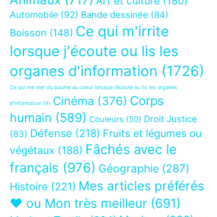
Art et culture
(180)
Automobile
(92)
Bande dessinée
(84)
Ce qui m'irrite
Boisson
(148)
lorsque j'écoute ou lis les
organes d'information
(1726)
Ce qui me met du baume au coeur lorsque j’écoute ou lis les organes
Corps
Cinéma
(376)
d’information
(9)
humain
(589)
Droit Justice
Couleurs
(50)
Défense
(218)
Fruits et légumes ou
(83)
Fâchés avec le
végétaux
(188)
français
(976)
Géographie
(287)
Mes articles préférés
Histoire
(221)
❤ ou Mon très meilleur
(691)