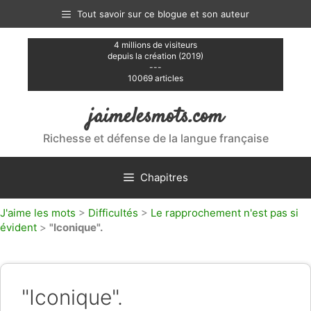
Aller
Tout savoir sur ce blogue et son auteur
au
contenu
4 millions de visiteurs
depuis la création (2019)
---
10069 articles
jaimelesmots.com
Richesse et défense de la langue française
Chapitres
J'aime les mots
>
Difficultés
>
Le rapprochement n'est pas si
évident
>
"Iconique".
"Iconique".