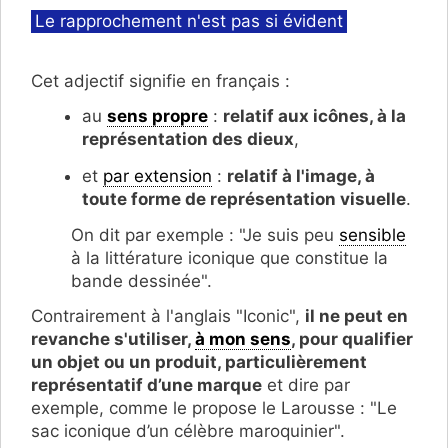
Catégories
Le rapprochement n'est pas si évident
Cet adjectif signifie en français :
au
sens propre
:
relatif aux icônes, à la
représentation des dieux
,
et
par extension
:
relatif à l'image, à
toute forme de représentation visuelle
.
On dit par exemple : "Je suis peu
sensible
à la littérature iconique que constitue la
bande dessinée".
Contrairement à l'anglais "Iconic",
il ne peut en
revanche s'utiliser,
à mon sens
, pour qualifier
un objet ou un produit, particulièrement
représentatif d’une marque
et dire par
exemple, comme le propose le Larousse : "Le
sac iconique d’un célèbre maroquinier".