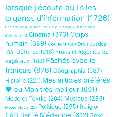
lorsque j'écoute ou lis les
organes d'information
(1726)
Ce qui me met du baume au coeur lorsque j’écoute ou lis les organes
Corps
Cinéma
(376)
d’information
(9)
humain
(589)
Droit Justice
Couleurs
(50)
Défense
(218)
Fruits et légumes ou
(83)
Fâchés avec le
végétaux
(188)
français
(976)
Géographie
(287)
Mes articles préférés
Histoire
(221)
❤ ou Mon très meilleur
(691)
Musique
(283)
Mode et Textile
(204)
Politique
(255)
Religion
Météorologie
(28)
Santé Médecine
(612)
Sexe
(196)