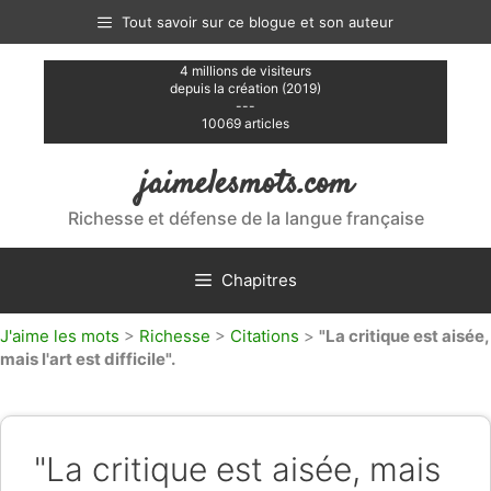
Aller
Tout savoir sur ce blogue et son auteur
au
contenu
4 millions de visiteurs
depuis la création (2019)
---
10069 articles
jaimelesmots.com
Richesse et défense de la langue française
Chapitres
J'aime les mots
>
Richesse
>
Citations
>
"La critique est aisée,
mais l'art est difficile".
"La critique est aisée, mais