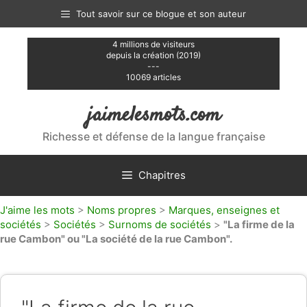
Aller
Tout savoir sur ce blogue et son auteur
au
contenu
4 millions de visiteurs
depuis la création (2019)
---
10069 articles
jaimelesmots.com
Richesse et défense de la langue française
Chapitres
J'aime les mots
>
Noms propres
>
Marques, enseignes et
sociétés
>
Sociétés
>
Surnoms de sociétés
>
"La firme de la
rue Cambon" ou "La société de la rue Cambon".