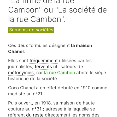
"La firme de la rue
Cambon" ou "La société de
la rue Cambon".
Catégories
Surnoms de sociétés
Ces deux formules désignent
la maison
Chanel
.
Elles sont
fréquemment
utilisées par les
journalistes,
fervents
utilisateurs de
métonymies
, car
la rue Cambon
abrite le siège
historique de la société.
Coco Chanel a en effet débuté en 1910 comme
modiste au n°21.
Puis ouvert, en 1918, sa maison de haute
couture au n°31 ; adresse à la laquelle se
réfèrent
du reste
directement les noms des