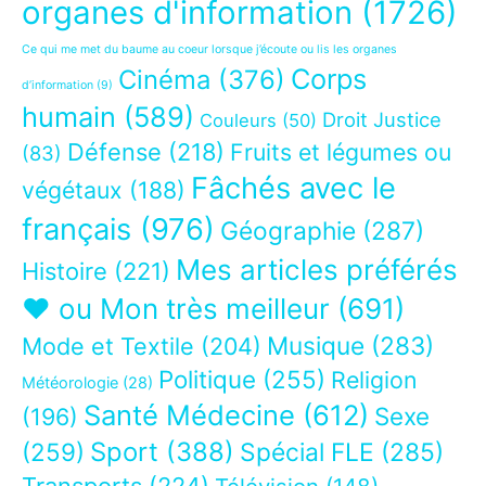
organes d'information
(1726)
Ce qui me met du baume au coeur lorsque j’écoute ou lis les organes
Corps
Cinéma
(376)
d’information
(9)
humain
(589)
Droit Justice
Couleurs
(50)
Défense
(218)
Fruits et légumes ou
(83)
Fâchés avec le
végétaux
(188)
français
(976)
Géographie
(287)
Mes articles préférés
Histoire
(221)
❤ ou Mon très meilleur
(691)
Musique
(283)
Mode et Textile
(204)
Politique
(255)
Religion
Météorologie
(28)
Santé Médecine
(612)
Sexe
(196)
Sport
(388)
(259)
Spécial FLE
(285)