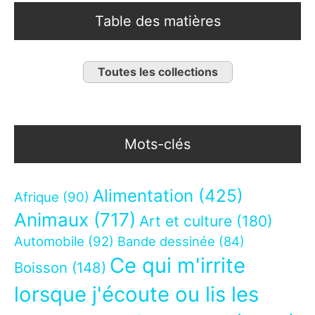
Table des matières
Toutes les collections
Mots-clés
Alimentation
(425)
Afrique
(90)
Animaux
(717)
Art et culture
(180)
Automobile
(92)
Bande dessinée
(84)
Ce qui m'irrite
Boisson
(148)
lorsque j'écoute ou lis les