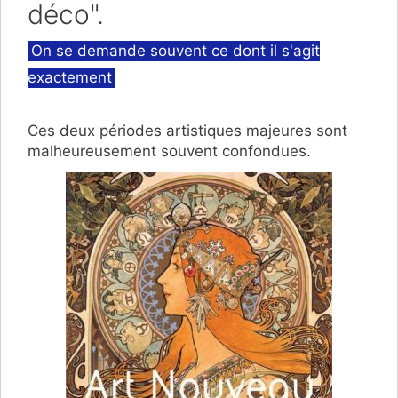
déco".
Catégories
On se demande souvent ce dont il s'agit
exactement
Ces deux périodes artistiques majeures sont
malheureusement souvent confondues.