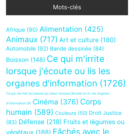
Mots-clés
Alimentation
(425)
Afrique
(90)
Animaux
(717)
Art et culture
(180)
Automobile
(92)
Bande dessinée
(84)
Ce qui m'irrite
Boisson
(148)
lorsque j'écoute ou lis les
organes d'information
(1726)
Ce qui me met du baume au coeur lorsque j’écoute ou lis les organes
Corps
Cinéma
(376)
d’information
(9)
humain
(589)
Droit Justice
Couleurs
(50)
Défense
(218)
Fruits et légumes ou
(83)
Fâchés avec le
végétaux
(188)