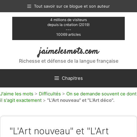
Aller
Tout savoir sur ce blogue et son auteur
au
contenu
4 millions de visiteurs
depuis la création (2019)
---
10069 articles
jaimelesmots.com
Richesse et défense de la langue française
Chapitres
J'aime les mots
>
Difficultés
>
On se demande souvent ce dont
il s'agit exactement
>
"L'Art nouveau" et "L'Art déco".
"L'Art nouveau" et "L'Art