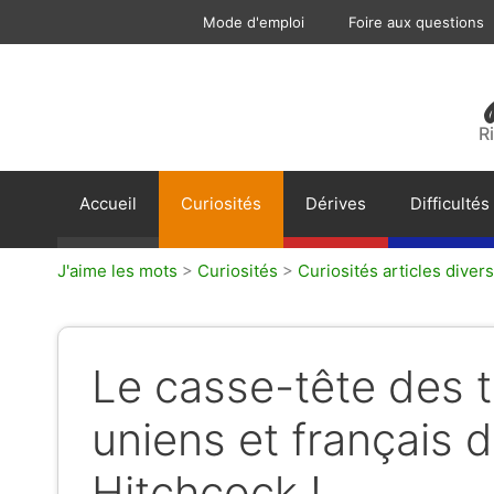
Aller
Mode d'emploi
Foire aux questions
au
contenu
R
Accueil
Curiosités
Dérives
Difficultés
J'aime les mots
>
Curiosités
>
Curiosités articles divers
Le casse-tête des ti
uniens et français d
Hitchcock !