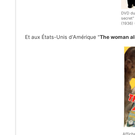
DVD du 
secret"
(1936) 
Et aux États-Unis d'Amérique "
The woman a
Affich