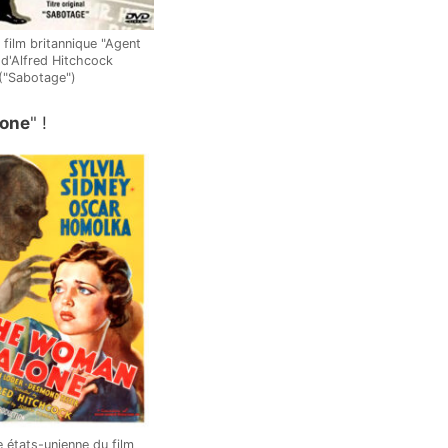
film britannique "Agent
 d'Alfred Hitchcock
("Sabotage")
lone
" !
e états-unienne du film