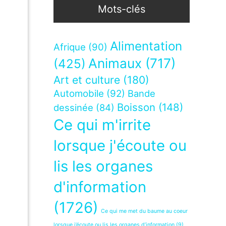
Mots-clés
Alimentation
Afrique
(90)
Animaux
(717)
(425)
Art et culture
(180)
Automobile
(92)
Bande
Boisson
(148)
dessinée
(84)
Ce qui m'irrite
lorsque j'écoute ou
lis les organes
d'information
(1726)
Ce qui me met du baume au coeur
lorsque j’écoute ou lis les organes d’information
(9)