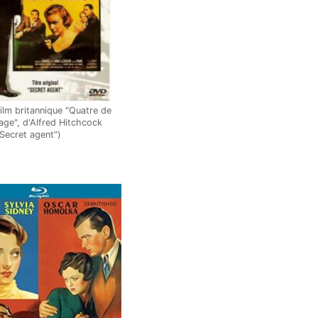
ilm britannique "Quatre de
age", d'Alfred Hitchcock
"Secret agent")