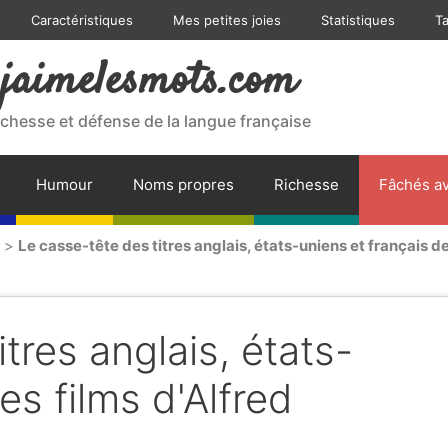
Caractéristiques
Mes petites joies
Statistiques
T
jaimelesmots.com
ichesse et défense de la langue française
Humour
Noms propres
Richesse
Fâchés av
>
Le casse-tête des titres anglais, états-uniens et français de
tres anglais, états-
es films d'Alfred