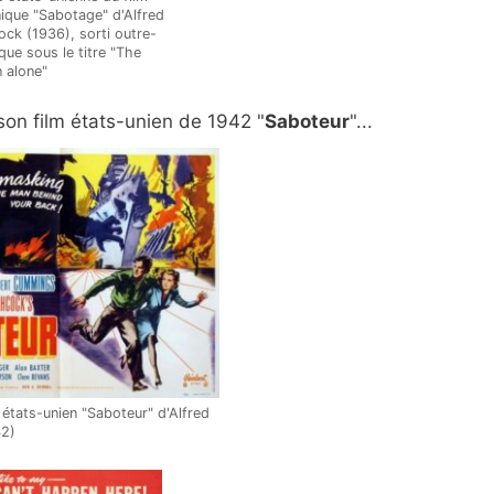
nique "Sabotage" d'Alfred
ock (1936), sorti outre-
que sous le titre "The
 alone"
son film états-unien de 1942 "
Saboteur
"...
 états-unien "Saboteur" d'Alfred
42)