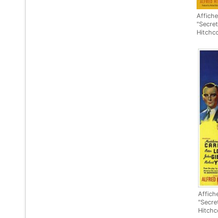
Affiche
"Secret
Hitchc
Affich
"Secre
Hitchc