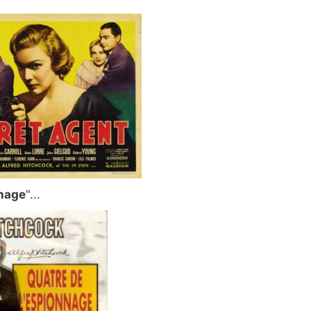
nnage
"...