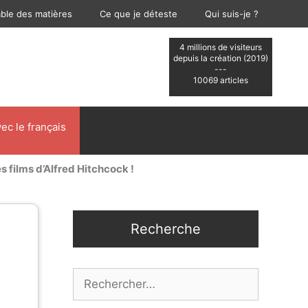
able des matières
Ce que je déteste
Qui suis-je ?
4 millions de visiteurs
depuis la création (2019)
---
10069 articles
ec le français
s films d’Alfred Hitchcock !
Recherche
Rechercher :