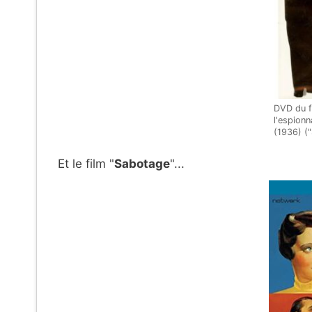
DVD du f
l'espionn
(1936) (
Et le film "
Sabotage
"...