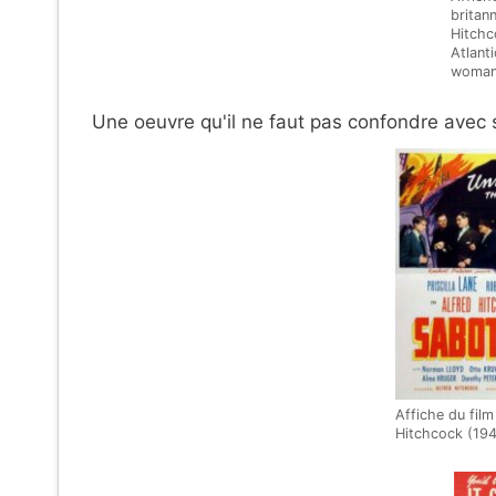
britan
Hitchc
Atlanti
woman
Une oeuvre qu'il ne faut pas confondre avec 
Affiche du film
Hitchcock (19