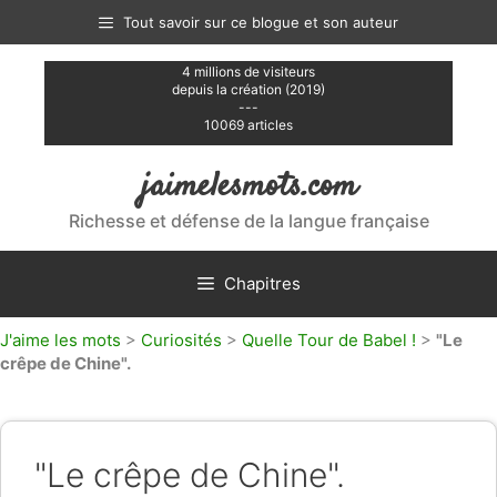
Aller
Tout savoir sur ce blogue et son auteur
au
contenu
4 millions de visiteurs
depuis la création (2019)
---
10069 articles
jaimelesmots.com
Richesse et défense de la langue française
Chapitres
J'aime les mots
>
Curiosités
>
Quelle Tour de Babel !
>
"Le
crêpe de Chine".
"Le crêpe de Chine".