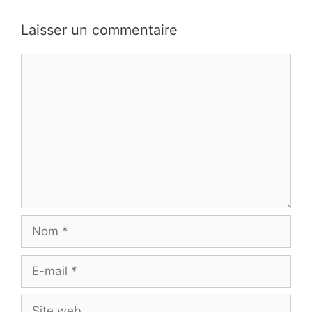
Laisser un commentaire
Commentaire
Nom
E-
mail
Site