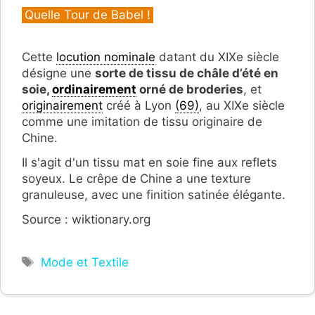
Catégories
Quelle Tour de Babel !
Cette
locution nominale
datant du XIXe siècle
désigne une
sorte de tissu de châle d’été en
soie,
ordinairement
orné de broderies
, et
originairement
créé à Lyon
(69)
, au XIXe siècle
comme une imitation de tissu originaire de
Chine.
Il s'agit d'un tissu mat en soie fine aux reflets
soyeux. Le crêpe de Chine a une texture
granuleuse, avec une finition satinée élégante.
Source : wiktionary.org
Étiquettes
Mode et Textile