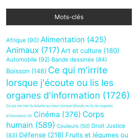
Mots-clés
Alimentation
(425)
Afrique
(90)
Animaux
(717)
Art et culture
(180)
Automobile
(92)
Bande dessinée
(84)
Ce qui m'irrite
Boisson
(148)
lorsque j'écoute ou lis les
organes d'information
(1726)
Ce qui me met du baume au coeur lorsque j’écoute ou lis les organes
Corps
Cinéma
(376)
d’information
(9)
humain
(589)
Droit Justice
Couleurs
(50)
Défense
(218)
Fruits et légumes ou
(83)