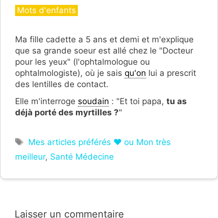
Catégories
Mots d'enfants
Ma fille cadette a 5 ans et demi et m'explique
que sa grande soeur est allé chez le "Docteur
pour les yeux" (l'ophtalmologue ou
ophtalmologiste), où je sais
qu'on
lui a prescrit
des lentilles de contact.
Elle m'interroge
soudain
: "Et toi papa,
tu as
déjà porté des myrtilles ?
"
Étiquettes
Mes articles préférés ❤ ou Mon très
meilleur
,
Santé Médecine
Laisser un commentaire