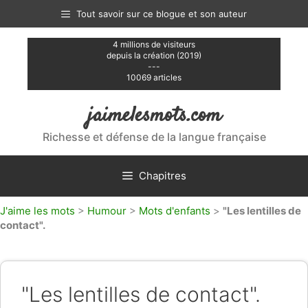
Aller
Tout savoir sur ce blogue et son auteur
au
contenu
4 millions de visiteurs
depuis la création (2019)
---
10069 articles
jaimelesmots.com
Richesse et défense de la langue française
Chapitres
J'aime les mots
>
Humour
>
Mots d'enfants
>
"Les lentilles de
contact".
"Les lentilles de contact".