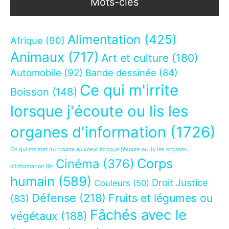
Mots-clés
Alimentation
(425)
Afrique
(90)
Animaux
(717)
Art et culture
(180)
Automobile
(92)
Bande dessinée
(84)
Ce qui m'irrite
Boisson
(148)
lorsque j'écoute ou lis les
organes d'information
(1726)
Ce qui me met du baume au coeur lorsque j’écoute ou lis les organes
Corps
Cinéma
(376)
d’information
(9)
humain
(589)
Droit Justice
Couleurs
(50)
Défense
(218)
Fruits et légumes ou
(83)
Fâchés avec le
végétaux
(188)