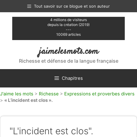
Aller
Tout savoir sur ce blogue et son auteur
au
contenu
4 millions de visiteurs
depuis la création (2019)
---
10069 articles
jaimelesmots.com
Richesse et défense de la langue française
Chapitres
J'aime les mots
>
Richesse
>
Expressions et proverbes divers
>
« L’incident est clos ».
"L'incident est clos".