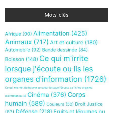
Mots-clés
Alimentation
(425)
Afrique
(90)
Animaux
(717)
Art et culture
(180)
Automobile
(92)
Bande dessinée
(84)
Ce qui m'irrite
Boisson
(148)
lorsque j'écoute ou lis les
organes d'information
(1726)
Ce qui me met du baume au coeur lorsque j’écoute ou lis les organes
Corps
Cinéma
(376)
d’information
(9)
humain
(589)
Droit Justice
Couleurs
(50)
Défense
(218)
Fruits et légumes ou
(83)