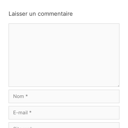
Laisser un commentaire
Commentaire
Nom
E-
mail
Site