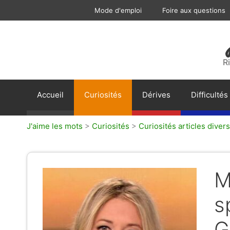
Aller
Mode d'emploi
Foire aux questions
au
contenu
R
Accueil
Curiosités
Dérives
Difficultés
J'aime les mots
>
Curiosités
>
Curiosités articles divers
M
s
Ga