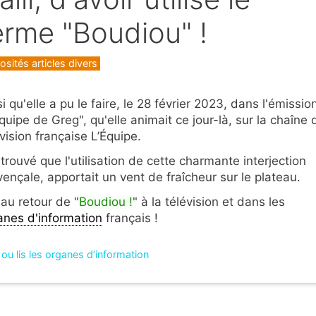
erme "Boudiou" !
gories
osités articles divers
i qu'elle a pu le faire, le 28 février 2023, dans l'émissio
quipe de Greg", qu'elle animait ce jour-là, sur la chaîne 
vision française L’Équipe.
 trouvé que l'utilisation de cette charmante interjection
vençale, apportait un vent de fraîcheur sur le plateau.
 au retour de "
Boudiou !
" à la télévision et dans les
anes d'information
français !
u lis les organes d’information