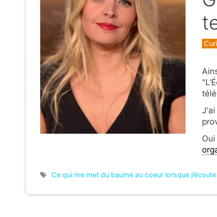
t
Caté
Curi
Ains
"L’É
télé
J'ai
pro
Oui
org
Étiquettes
Ce qui me met du baume au coeur lorsque j’écoute o