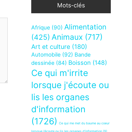
Mots-clés
Alimentation
Afrique
(90)
Animaux
(717)
(425)
Art et culture
(180)
Automobile
(92)
Bande
Boisson
(148)
dessinée
(84)
Ce qui m'irrite
lorsque j'écoute ou
lis les organes
d'information
(1726)
Ce qui me met du baume au coeur
lorsque j’écoute ou lis les organes d’information
(9)