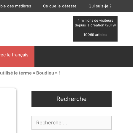
able des matières
Ce que je déteste
Qui suis-je ?
4 millions de visiteurs
depuis la création (2019)
---
10069 articles
ec le français
 utilisé le terme « Boudiou » !
Recherche
Rechercher :