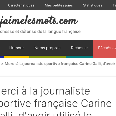
Caractéristiques
Mes petites joies
Statistiques
T
jaimelesmots.com
ichesse et défense de la langue française
Humour
Noms propres
Richesse
Fâchés av
>
Merci à la journaliste sportive française Carine Galli, d’avoir
erci à la journaliste
portive française Carine
lli, d'avoir utilisé le