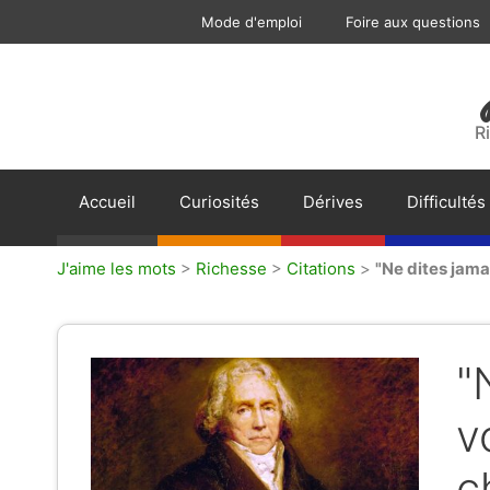
Aller
Mode d'emploi
Foire aux questions
au
contenu
R
Accueil
Curiosités
Dérives
Difficultés
J'aime les mots
>
Richesse
>
Citations
>
"Ne dites jama
"
v
c