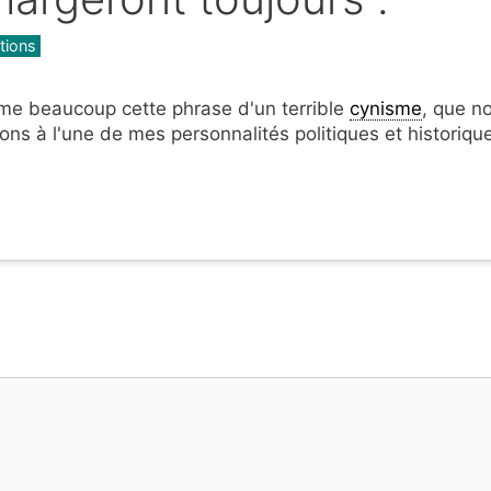
gories
tions
ime beaucoup cette phrase d'un terrible
cynisme
, que n
ons à l'une de mes personnalités politiques et historiqu