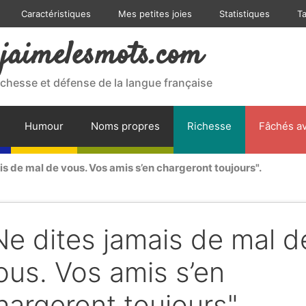
Caractéristiques
Mes petites joies
Statistiques
T
jaimelesmots.com
ichesse et défense de la langue française
Humour
Noms propres
Richesse
Fâchés av
is de mal de vous. Vos amis s’en chargeront toujours".
Ne dites jamais de mal d
ous. Vos amis s’en
hargeront toujours".