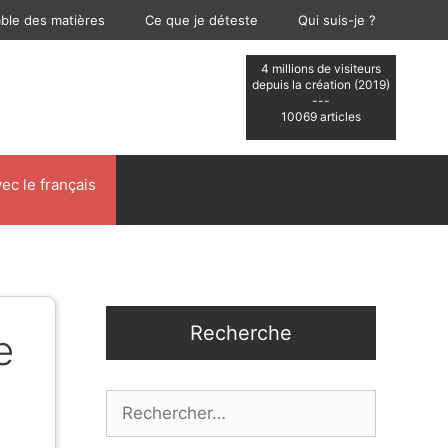
able des matières
Ce que je déteste
Qui suis-je ?
4 millions de visiteurs
depuis la création (2019)
---
10069 articles
ec le français
Recherche
e
Rechercher :