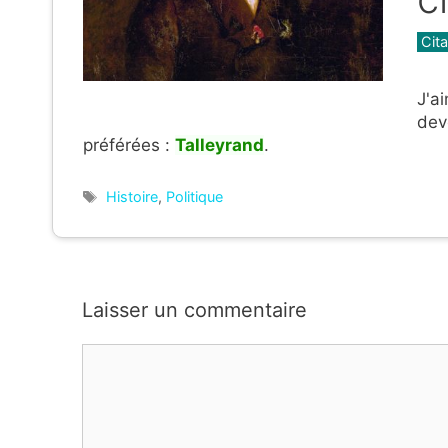
Caté
Cita
J'a
dev
préférées :
Talleyrand
.
Étiquettes
Histoire
,
Politique
Laisser un commentaire
Commentaire