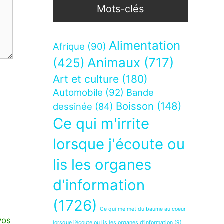
Mots-clés
Alimentation
Afrique
(90)
Animaux
(717)
(425)
Art et culture
(180)
Automobile
(92)
Bande
Boisson
(148)
dessinée
(84)
Ce qui m'irrite
lorsque j'écoute ou
lis les organes
d'information
(1726)
Ce qui me met du baume au coeur
vos
lorsque j’écoute ou lis les organes d’information
(9)