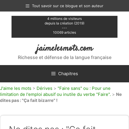
Aller
Tout savoir sur ce blogue et son auteur
au
contenu
4 millions de visiteurs
depuis la création (2019)
---
10069 articles
jaimelesmots.com
Richesse et défense de la langue française
Chapitres
J'aime les mots
>
Dérives
>
"Faire sans" ou : Pour une
limitation de l'emploi abusif ou inutile du verbe "Faire".
>
Ne
dites pas : "Ça fait bizarre" !