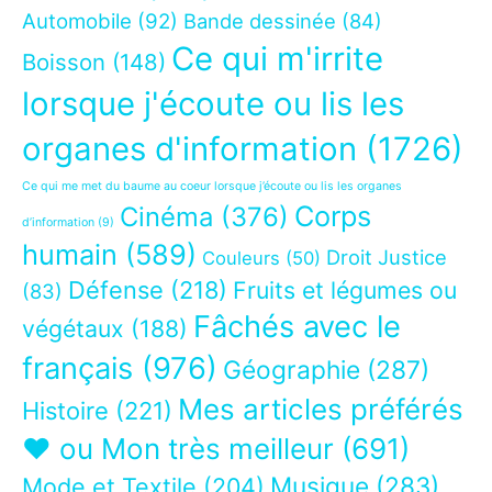
Automobile
(92)
Bande dessinée
(84)
Ce qui m'irrite
Boisson
(148)
lorsque j'écoute ou lis les
organes d'information
(1726)
Ce qui me met du baume au coeur lorsque j’écoute ou lis les organes
Corps
Cinéma
(376)
d’information
(9)
humain
(589)
Droit Justice
Couleurs
(50)
Défense
(218)
Fruits et légumes ou
(83)
Fâchés avec le
végétaux
(188)
français
(976)
Géographie
(287)
Mes articles préférés
Histoire
(221)
❤ ou Mon très meilleur
(691)
Musique
(283)
Mode et Textile
(204)