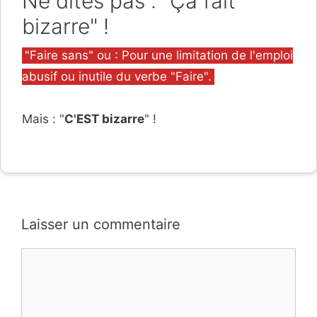
Ne dites pas : "Ça fait
bizarre" !
Catégories
"Faire sans" ou : Pour une limitation de l'emploi
abusif ou inutile du verbe "Faire".
Mais : "
C'EST bizarre
" !
Laisser un commentaire
Commentaire