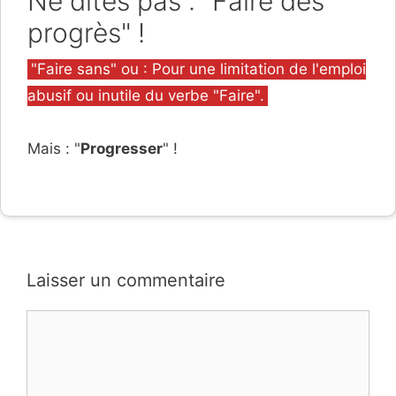
Ne dites pas : "Faire des
progrès" !
Catégories
"Faire sans" ou : Pour une limitation de l'emploi
abusif ou inutile du verbe "Faire".
Mais : "
Progresser
" !
Laisser un commentaire
Commentaire