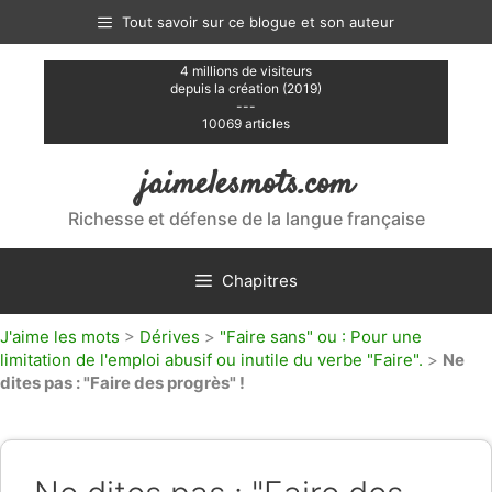
Aller
Tout savoir sur ce blogue et son auteur
au
contenu
4 millions de visiteurs
depuis la création (2019)
---
10069 articles
jaimelesmots.com
Richesse et défense de la langue française
Chapitres
J'aime les mots
>
Dérives
>
"Faire sans" ou : Pour une
limitation de l'emploi abusif ou inutile du verbe "Faire".
>
Ne
dites pas : "Faire des progrès" !