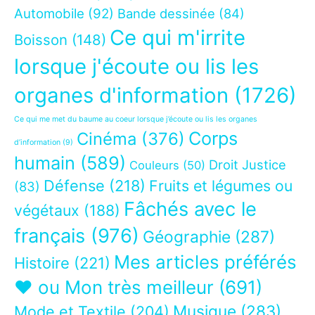
Automobile
(92)
Bande dessinée
(84)
Ce qui m'irrite
Boisson
(148)
lorsque j'écoute ou lis les
organes d'information
(1726)
Ce qui me met du baume au coeur lorsque j’écoute ou lis les organes
Corps
Cinéma
(376)
d’information
(9)
humain
(589)
Droit Justice
Couleurs
(50)
Défense
(218)
Fruits et légumes ou
(83)
Fâchés avec le
végétaux
(188)
français
(976)
Géographie
(287)
Mes articles préférés
Histoire
(221)
❤ ou Mon très meilleur
(691)
Musique
(283)
Mode et Textile
(204)