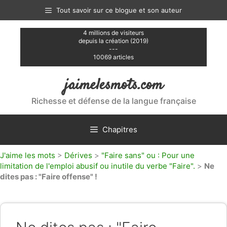
Aller
Tout savoir sur ce blogue et son auteur
au
contenu
4 millions de visiteurs
depuis la création (2019)
---
10069 articles
jaimelesmots.com
Richesse et défense de la langue française
Chapitres
J'aime les mots
>
Dérives
>
"Faire sans" ou : Pour une
limitation de l'emploi abusif ou inutile du verbe "Faire".
>
Ne
dites pas : "Faire offense" !