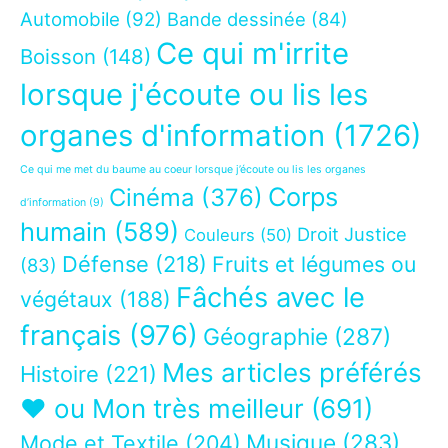
Automobile
(92)
Bande dessinée
(84)
Ce qui m'irrite
Boisson
(148)
lorsque j'écoute ou lis les
organes d'information
(1726)
Ce qui me met du baume au coeur lorsque j’écoute ou lis les organes
Corps
Cinéma
(376)
d’information
(9)
humain
(589)
Droit Justice
Couleurs
(50)
Défense
(218)
Fruits et légumes ou
(83)
Fâchés avec le
végétaux
(188)
français
(976)
Géographie
(287)
Mes articles préférés
Histoire
(221)
❤ ou Mon très meilleur
(691)
Musique
(283)
Mode et Textile
(204)