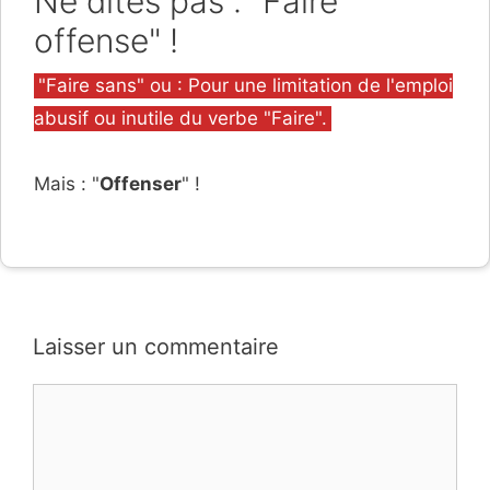
Ne dites pas : "Faire
offense" !
Catégories
"Faire sans" ou : Pour une limitation de l'emploi
abusif ou inutile du verbe "Faire".
Mais : "
Offenser
" !
Laisser un commentaire
Commentaire