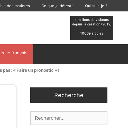
able des matières
Ce que je déteste
Qui suis-je ?
4 millions de visiteurs
depuis la création (2019)
---
10069 articles
ec le français
s pas : « Faire un pronostic » !
Recherche
Rechercher :