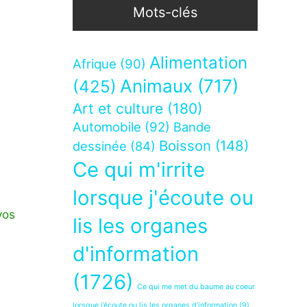
Mots-clés
Alimentation
Afrique
(90)
Animaux
(717)
(425)
Art et culture
(180)
Automobile
(92)
Bande
Boisson
(148)
dessinée
(84)
Ce qui m'irrite
lorsque j'écoute ou
vos
lis les organes
d'information
(1726)
Ce qui me met du baume au coeur
lorsque j’écoute ou lis les organes d’information
(9)