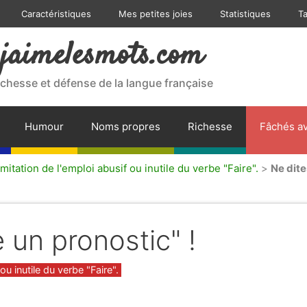
Caractéristiques
Mes petites joies
Statistiques
T
jaimelesmots.com
ichesse et défense de la langue française
Humour
Noms propres
Richesse
Fâchés av
mitation de l'emploi abusif ou inutile du verbe "Faire".
>
Ne dite
e un pronostic" !
ou inutile du verbe "Faire".