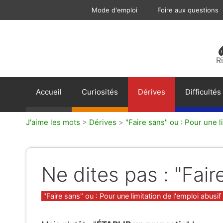
Aller
Mode d'emploi
Foire aux questions
au
contenu
R
Accueil
Curiosités
Dérives
Difficultés
J'aime les mots
>
Dérives
>
"Faire sans" ou : Pour une li
Ne dites pas : "Fair
Catégories
"Faire sans" ou : Pour une limitation de l'emploi abusif 