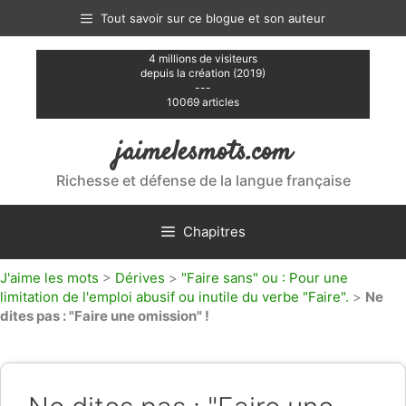
Aller
Tout savoir sur ce blogue et son auteur
au
contenu
4 millions de visiteurs
depuis la création (2019)
---
10069 articles
jaimelesmots.com
Richesse et défense de la langue française
Chapitres
J'aime les mots
>
Dérives
>
"Faire sans" ou : Pour une
limitation de l'emploi abusif ou inutile du verbe "Faire".
>
Ne
dites pas : "Faire une omission" !