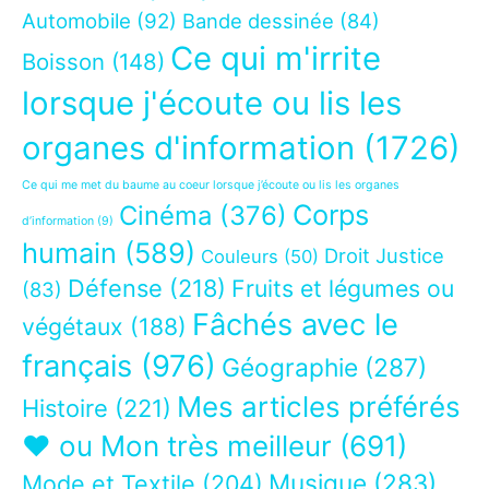
Automobile
(92)
Bande dessinée
(84)
Ce qui m'irrite
Boisson
(148)
lorsque j'écoute ou lis les
organes d'information
(1726)
Ce qui me met du baume au coeur lorsque j’écoute ou lis les organes
Corps
Cinéma
(376)
d’information
(9)
humain
(589)
Droit Justice
Couleurs
(50)
Défense
(218)
Fruits et légumes ou
(83)
Fâchés avec le
végétaux
(188)
français
(976)
Géographie
(287)
Mes articles préférés
Histoire
(221)
❤ ou Mon très meilleur
(691)
Musique
(283)
Mode et Textile
(204)