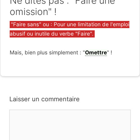
Ne dites pas : "Faire une
omission" !
Catégories
"Faire sans" ou : Pour une limitation de l'emploi
abusif ou inutile du verbe "Faire".
Mais, bien plus simplement : "
Omettre
" !
Laisser un commentaire
Commentaire