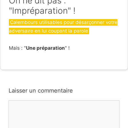
On ne dit pas :
"Impréparation" !
Catégories
Calembours utilisables pour désarçonner votre
adversaire en lui coupant la parole
Mais : "
Une préparation
" !
Laisser un commentaire
Commentaire