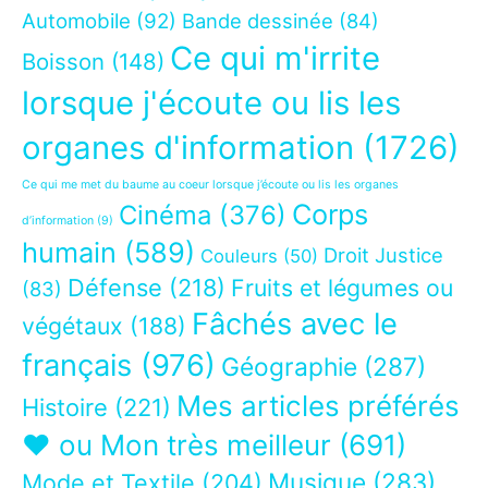
Automobile
(92)
Bande dessinée
(84)
Ce qui m'irrite
Boisson
(148)
lorsque j'écoute ou lis les
organes d'information
(1726)
Ce qui me met du baume au coeur lorsque j’écoute ou lis les organes
Corps
Cinéma
(376)
d’information
(9)
humain
(589)
Droit Justice
Couleurs
(50)
Défense
(218)
Fruits et légumes ou
(83)
Fâchés avec le
végétaux
(188)
français
(976)
Géographie
(287)
Mes articles préférés
Histoire
(221)
❤ ou Mon très meilleur
(691)
Musique
(283)
Mode et Textile
(204)