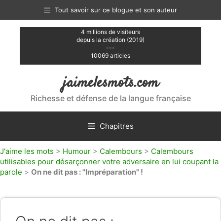
Aller
Tout savoir sur ce blogue et son auteur
au
contenu
4 millions de visiteurs
depuis la création (2019)
---
10069 articles
jaimelesmots.com
Richesse et défense de la langue française
Chapitres
J'aime les mots
>
Humour
>
Calembours
>
Calembours
utilisables pour désarçonner votre adversaire en lui coupant la
parole
>
On ne dit pas : "Impréparation" !