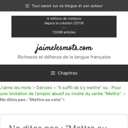
Aller
Tout savoir sur ce blogue et son auteur
au
contenu
4 millions de visiteurs
depuis la création (2019)
---
10069 articles
jaimelesmots.com
Richesse et défense de la langue française
Chapitres
J'aime les mots
>
Dérives
>
"Il suffit de s'y mettre" ou : Pour
une limitation de l'emploi abusif ou inutile du verbe "Mettre".
>
Ne dites pas : "Mettre au vote" !