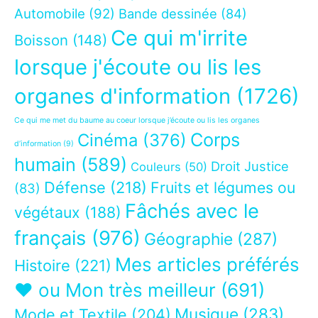
Automobile
(92)
Bande dessinée
(84)
Ce qui m'irrite
Boisson
(148)
lorsque j'écoute ou lis les
organes d'information
(1726)
Ce qui me met du baume au coeur lorsque j’écoute ou lis les organes
Corps
Cinéma
(376)
d’information
(9)
humain
(589)
Droit Justice
Couleurs
(50)
Défense
(218)
Fruits et légumes ou
(83)
Fâchés avec le
végétaux
(188)
français
(976)
Géographie
(287)
Mes articles préférés
Histoire
(221)
❤ ou Mon très meilleur
(691)
Musique
(283)
Mode et Textile
(204)