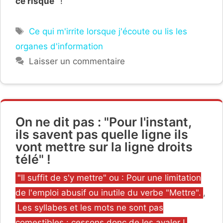
ce risque
" !
Étiquettes
Ce qui m'irrite lorsque j'écoute ou lis les
organes d'information
Laisser un commentaire
On ne dit pas : "Pour l'instant,
ils savent pas quelle ligne ils
vont mettre sur la ligne droits
télé" !
Catégories
"Il suffit de s'y mettre" ou : Pour une limitation
de l'emploi abusif ou inutile du verbe "Mettre".
,
Les syllabes et les mots ne sont pas
comestibles : cessons donc de les avaler !