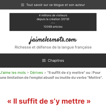
Aller
Tout savoir sur ce blogue et son auteur
au
contenu
4 millions de visiteurs
depuis la création (2019)
---
10069 articles
jaimelesmots.com
Richesse et défense de la langue française
Chapitres
J'aime les mots
>
Dérives
>
"Il suffit de s'y mettre" ou : Pour
une limitation de l'emploi abusif ou inutile du verbe "Mettre".
« Il suffit de s’y mettre »