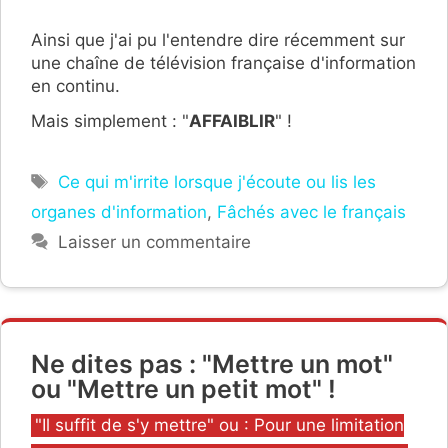
Ainsi que j'ai pu l'entendre dire récemment sur
une chaîne de télévision française d'information
en continu.
Mais simplement : "
AFFAIBLIR
" !
Étiquettes
Ce qui m'irrite lorsque j'écoute ou lis les
organes d'information
,
Fâchés avec le français
Laisser un commentaire
Ne dites pas : "Mettre un mot"
ou "Mettre un petit mot" !
Catégories
"Il suffit de s'y mettre" ou : Pour une limitation