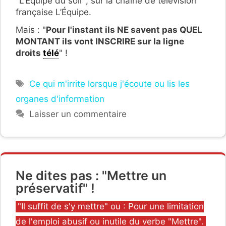
"L’Équipe du soir", sur la chaîne de télévision
française L’Équipe.
Mais : "
Pour l'instant ils NE savent pas QUEL
MONTANT ils vont INSCRIRE sur la ligne
droits
télé
" !
Étiquettes
Ce qui m'irrite lorsque j'écoute ou lis les
organes d'information
Laisser un commentaire
Ne dites pas : "Mettre un
préservatif" !
Catégories
"Il suffit de s'y mettre" ou : Pour une limitation
de l'emploi abusif ou inutile du verbe "Mettre".