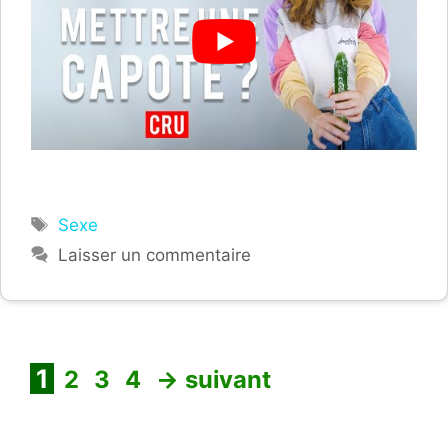
Étiquettes
Sexe
Laisser un commentaire
Page
Page
Page
Page
1
2
3
4
→
suivant