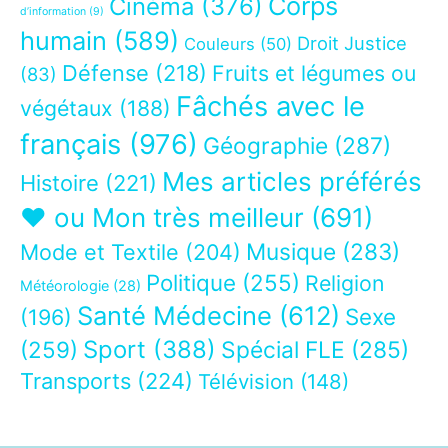
Corps
Cinéma
(376)
d’information
(9)
humain
(589)
Droit Justice
Couleurs
(50)
Défense
(218)
Fruits et légumes ou
(83)
Fâchés avec le
végétaux
(188)
français
(976)
Géographie
(287)
Mes articles préférés
Histoire
(221)
❤ ou Mon très meilleur
(691)
Musique
(283)
Mode et Textile
(204)
Politique
(255)
Religion
Météorologie
(28)
Santé Médecine
(612)
Sexe
(196)
Sport
(388)
(259)
Spécial FLE
(285)
Transports
(224)
Télévision
(148)