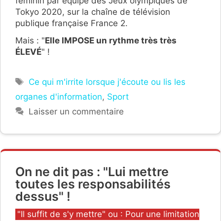
féminin par équipe des Jeux olympiques de
Tokyo 2020, sur la chaîne de télévision
publique française France 2.
Mais : "
Elle IMPOSE un rythme très très
ÉLEVÉ
" !
Étiquettes
Ce qui m'irrite lorsque j'écoute ou lis les
organes d'information
,
Sport
Laisser un commentaire
On ne dit pas : "Lui mettre
toutes les responsabilités
dessus" !
Catégories
"Il suffit de s'y mettre" ou : Pour une limitation