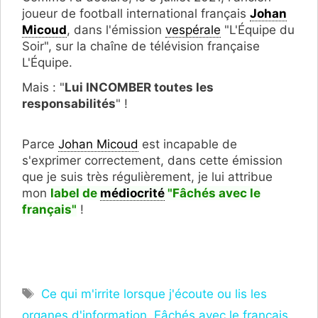
joueur de football international français
Johan
Micoud
, dans l'émission
vespérale
"L'Équipe du
Soir", sur la chaîne de télévision française
L'Équipe.
Mais : "
Lui INCOMBER toutes les
responsabilités
" !
Parce
Johan Micoud
est incapable de
s'exprimer correctement, dans cette émission
que je suis très régulièrement, je lui attribue
mon
label de
médiocrité
"Fâchés avec le
français"
!
Étiquettes
Ce qui m'irrite lorsque j'écoute ou lis les
organes d'information
,
Fâchés avec le français