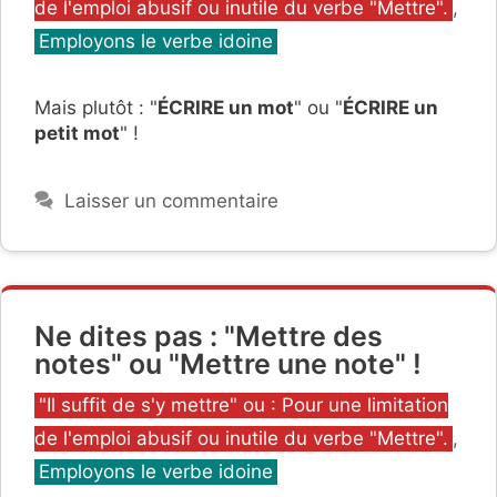
de l'emploi abusif ou inutile du verbe "Mettre".
,
Employons le verbe idoine
Mais plutôt : "
ÉCRIRE un mot
" ou "
ÉCRIRE un
petit mot
" !
Laisser un commentaire
Ne dites pas : "Mettre des
notes" ou "Mettre une note" !
Catégories
"Il suffit de s'y mettre" ou : Pour une limitation
de l'emploi abusif ou inutile du verbe "Mettre".
,
Employons le verbe idoine