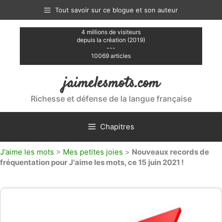
Aller
Tout savoir sur ce blogue et son auteur
au
contenu
4 millions de visiteurs
depuis la création (2019)
---
10069 articles
jaimelesmots.com
Richesse et défense de la langue française
Chapitres
J'aime les mots
>
Mes petites joies
>
Nouveaux records de
fréquentation pour J'aime les mots, ce 15 juin 2021 !