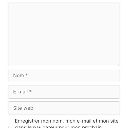
Commentaire
Nom
E-
mail
Site
web
Enregistrer mon nom, mon e-mail et mon site
dans le navigateur pour mon prochain