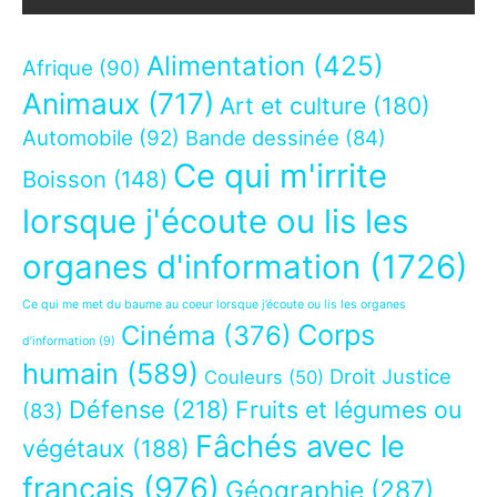
Alimentation
(425)
Afrique
(90)
Animaux
(717)
Art et culture
(180)
Automobile
(92)
Bande dessinée
(84)
Ce qui m'irrite
Boisson
(148)
lorsque j'écoute ou lis les
organes d'information
(1726)
Ce qui me met du baume au coeur lorsque j’écoute ou lis les organes
Corps
Cinéma
(376)
d’information
(9)
humain
(589)
Droit Justice
Couleurs
(50)
Défense
(218)
Fruits et légumes ou
(83)
Fâchés avec le
végétaux
(188)
français
(976)
Géographie
(287)