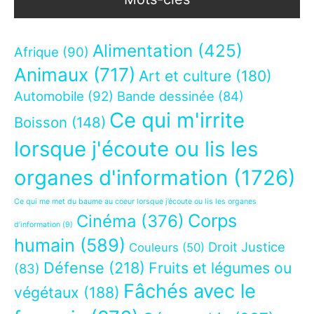
Alimentation
(425)
Afrique
(90)
Animaux
(717)
Art et culture
(180)
Automobile
(92)
Bande dessinée
(84)
Ce qui m'irrite
Boisson
(148)
lorsque j'écoute ou lis les
organes d'information
(1726)
Ce qui me met du baume au coeur lorsque j’écoute ou lis les organes
Corps
Cinéma
(376)
d’information
(9)
humain
(589)
Droit Justice
Couleurs
(50)
Défense
(218)
Fruits et légumes ou
(83)
Fâchés avec le
végétaux
(188)