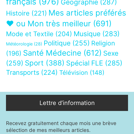
français
(976)
Géographie
(287)
Mes articles préférés
Histoire
(221)
❤ ou Mon très meilleur
(691)
Musique
(283)
Mode et Textile
(204)
Politique
(255)
Religion
Météorologie
(28)
Santé Médecine
(612)
Sexe
(196)
Sport
(388)
(259)
Spécial FLE
(285)
Transports
(224)
Télévision
(148)
Lettre d’information
Recevez gratuitement chaque mois une brève
sélection de mes meilleurs articles.