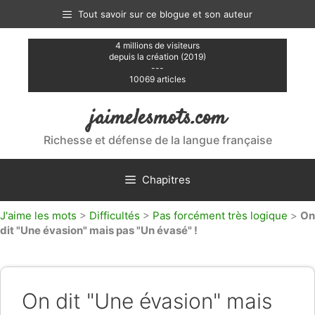
Aller
Tout savoir sur ce blogue et son auteur
au
contenu
4 millions de visiteurs
depuis la création (2019)
---
10069 articles
jaimelesmots.com
Richesse et défense de la langue française
Chapitres
J'aime les mots
>
Difficultés
>
Pas forcément très logique
>
On
dit "Une évasion" mais pas "Un évasé" !
On dit "Une évasion" mais