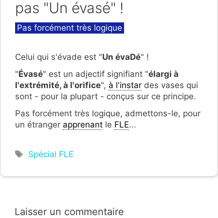
pas "Un évasé" !
Catégories
Pas forcément très logique
Celui qui s'évade est "
Un évaDé
" !
"
Évasé
" est un adjectif signifiant "
élargi à
l'extrémité, à l'orifice
",
à l'instar
des vases qui
sont - pour la plupart - conçus sur ce principe.
Pas forcément très logique, admettons-le, pour
un étranger
apprenant
le
FLE
...
Étiquettes
Spécial FLE
Laisser un commentaire