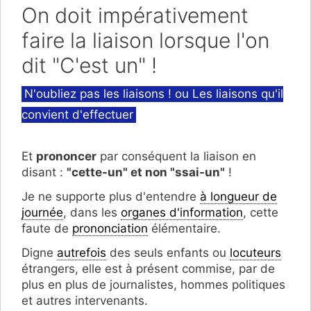
On doit impérativement
faire la liaison lorsque l'on
dit "C'est un" !
Catégories
N'oubliez pas les liaisons ! ou Les liaisons qu'il
convient d'effectuer
Et
prononcer
par conséquent la liaison en
disant :
"cette-un" et non "ssai-un"
!
Je ne supporte plus d'entendre
à longueur de
journée
, dans les
organes d'information
, cette
faute de
prononciation
élémentaire.
Digne
autrefois
des seuls enfants ou
locuteurs
étrangers, elle est à présent commise, par de
plus en plus de journalistes, hommes politiques
et autres intervenants.