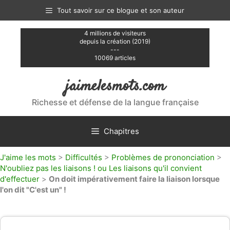
Aller
Tout savoir sur ce blogue et son auteur
au
contenu
4 millions de visiteurs
depuis la création (2019)
---
10069 articles
jaimelesmots.com
Richesse et défense de la langue française
Chapitres
J'aime les mots
>
Difficultés
>
Problèmes de prononciation
>
N'oubliez pas les liaisons ! ou Les liaisons qu'il convient
d'effectuer
>
On doit impérativement faire la liaison lorsque
l'on dit "C'est un" !