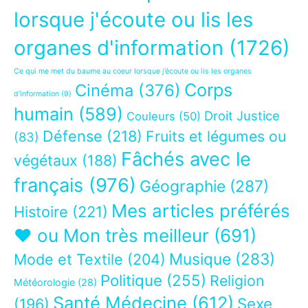
lorsque j'écoute ou lis les
organes d'information
(1726)
Ce qui me met du baume au coeur lorsque j’écoute ou lis les organes
Corps
Cinéma
(376)
d’information
(9)
humain
(589)
Droit Justice
Couleurs
(50)
Défense
(218)
Fruits et légumes ou
(83)
Fâchés avec le
végétaux
(188)
français
(976)
Géographie
(287)
Mes articles préférés
Histoire
(221)
❤ ou Mon très meilleur
(691)
Musique
(283)
Mode et Textile
(204)
Politique
(255)
Religion
Météorologie
(28)
Santé Médecine
(612)
Sexe
(196)