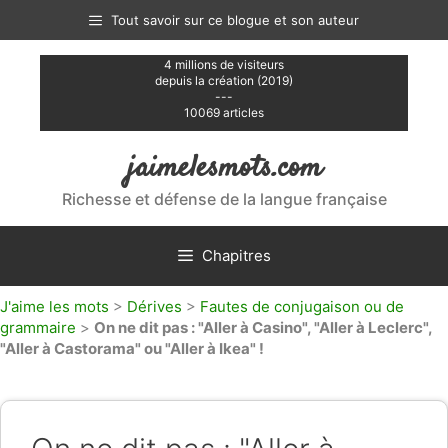
Aller
Tout savoir sur ce blogue et son auteur
au
contenu
4 millions de visiteurs
depuis la création (2019)
---
10069 articles
jaimelesmots.com
Richesse et défense de la langue française
Chapitres
J'aime les mots
>
Dérives
>
Fautes de conjugaison ou de
grammaire
>
On ne dit pas : "Aller à Casino", "Aller à Leclerc",
"Aller à Castorama" ou "Aller à Ikea" !