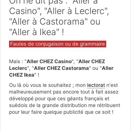
On ne dit pas : "Aller à
Casino", "Aller à Leclerc",
"Aller à Castorama" ou
"Aller à Ikea" !
Catégories
Fautes de conjugaison ou de grammaire
Mais : "
Aller CHEZ Casino
", "
Aller CHEZ
Leclerc
", "
Aller CHEZ Castorama
" ou "
Aller
CHEZ Ikea
" !
Ou là où vous le souhaitez ; mon
lectorat
n'est
malheureusement pas encore tout à fait assez
développé pour que ces géants français et
suédois de la grande distribution me rétribuent
pour leur faire quelque publicité que ce soit !