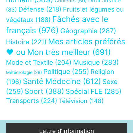
Droit Justice
Couleurs
(50)
Défense
(218)
Fruits et légumes ou
(83)
Fâchés avec le
végétaux
(188)
français
(976)
Géographie
(287)
Mes articles préférés
Histoire
(221)
❤ ou Mon très meilleur
(691)
Musique
(283)
Mode et Textile
(204)
Politique
(255)
Religion
Météorologie
(28)
Santé Médecine
(612)
Sexe
(196)
Sport
(388)
(259)
Spécial FLE
(285)
Transports
(224)
Télévision
(148)
Lettre d’information