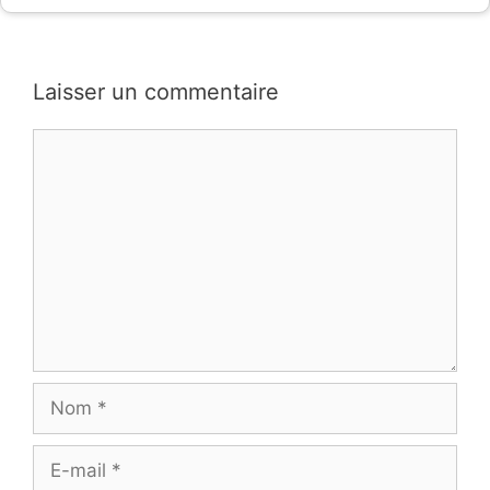
Laisser un commentaire
Commentaire
Nom
E-
mail