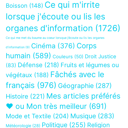
Ce qui m'irrite
Boisson
(148)
lorsque j'écoute ou lis les
organes d'information
(1726)
Ce qui me met du baume au coeur lorsque j’écoute ou lis les organes
Corps
Cinéma
(376)
d’information
(9)
humain
(589)
Droit Justice
Couleurs
(50)
Défense
(218)
Fruits et légumes ou
(83)
Fâchés avec le
végétaux
(188)
français
(976)
Géographie
(287)
Mes articles préférés
Histoire
(221)
❤ ou Mon très meilleur
(691)
Musique
(283)
Mode et Textile
(204)
Politique
(255)
Religion
Météorologie
(28)