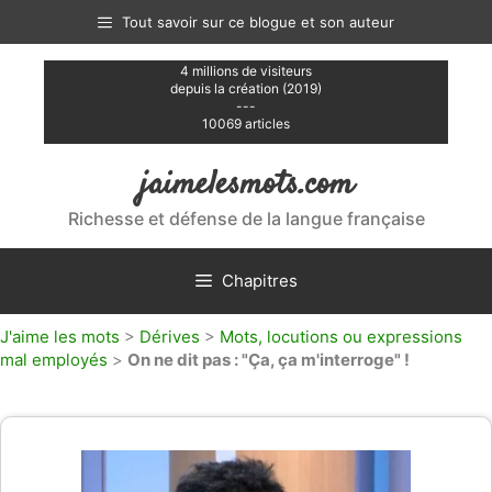
Aller
Tout savoir sur ce blogue et son auteur
au
contenu
4 millions de visiteurs
depuis la création (2019)
---
10069 articles
jaimelesmots.com
Richesse et défense de la langue française
Chapitres
J'aime les mots
>
Dérives
>
Mots, locutions ou expressions
mal employés
>
On ne dit pas : "Ça, ça m'interroge" !