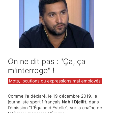
On ne dit pas : "Ça, ça
m'interroge" !
Catégories
Mots, locutions ou expressions mal employés
Comme l'a déclaré, le 19 décembre 2019, le
journaliste sportif français
Nabil Djellit
, dans
l'émission "L'Équipe d'Estelle", sur la chaîne de