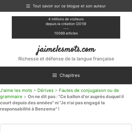
Aller
Tout savoir sur ce blogue et son auteur
au
contenu
4 millions de visiteurs
depuis la création (2019)
---
10069 articles
jaimelesmots.com
Richesse et défense de la langue française
Chapitres
J'aime les mots
>
Dérives
>
Fautes de conjugaison ou de
grammaire
>
On ne dit pas : "Ce ballon d'or auprès duquel il
court depuis des années" ni "Je n'ai pas engagé la
responsabilité à Benzema" !