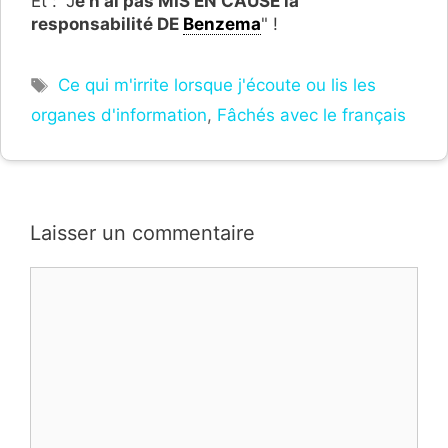
Et : "J
e n'ai pas MIS EN CAUSE la
responsabilité DE
Benzema
" !
Étiquettes
Ce qui m'irrite lorsque j'écoute ou lis les
organes d'information
,
Fâchés avec le français
Laisser un commentaire
Commentaire