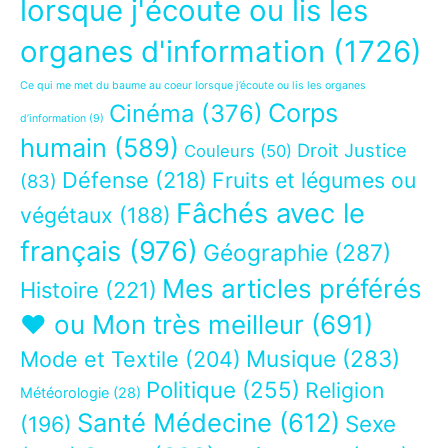
lorsque j'écoute ou lis les
organes d'information
(1726)
Ce qui me met du baume au coeur lorsque j’écoute ou lis les organes
Corps
Cinéma
(376)
d’information
(9)
humain
(589)
Droit Justice
Couleurs
(50)
Défense
(218)
Fruits et légumes ou
(83)
Fâchés avec le
végétaux
(188)
français
(976)
Géographie
(287)
Mes articles préférés
Histoire
(221)
❤ ou Mon très meilleur
(691)
Musique
(283)
Mode et Textile
(204)
Politique
(255)
Religion
Météorologie
(28)
Santé Médecine
(612)
Sexe
(196)