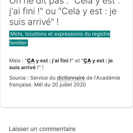
On ne dit pas : "Cela y est :
j'ai fini !" ou "Cela y est : je
suis arrivé" !
Catégories
Mots, locutions et expressions du registre
familier
Mais : "
ÇA
y est : j'ai fini !
" et "
ÇA
y est : je
suis arrivé
!" !
Source : Service du
dictionnaire
de l'Académie
française. Mél du 20 juillet 2020
Laisser un commentaire