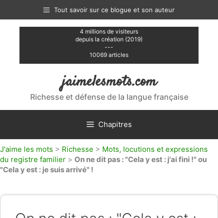
Aller
Tout savoir sur ce blogue et son auteur
au
contenu
4 millions de visiteurs
depuis la création (2019)
---
10069 articles
jaimelesmots.com
Richesse et défense de la langue française
Chapitres
J'aime les mots
>
Richesse
>
Mots, locutions et expressions
du registre familier
>
On ne dit pas : "Cela y est : j'ai fini !" ou
"Cela y est : je suis arrivé" !