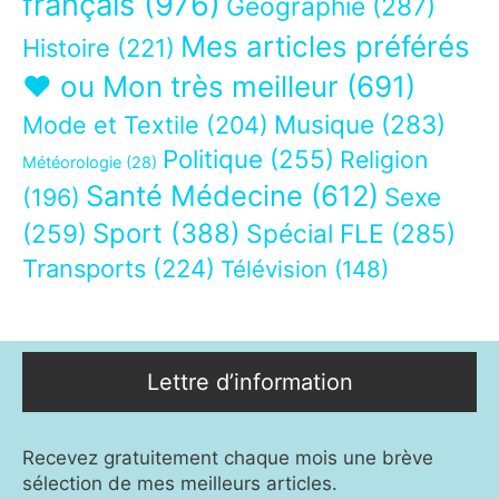
français
(976)
Géographie
(287)
Mes articles préférés
Histoire
(221)
❤ ou Mon très meilleur
(691)
Musique
(283)
Mode et Textile
(204)
Politique
(255)
Religion
Météorologie
(28)
Santé Médecine
(612)
Sexe
(196)
Sport
(388)
(259)
Spécial FLE
(285)
Transports
(224)
Télévision
(148)
Lettre d’information
Recevez gratuitement chaque mois une brève
sélection de mes meilleurs articles.