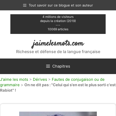
Aller
Tout savoir sur ce blogue et son auteur
au
contenu
4 millions de visiteurs
depuis la création (2019)
---
10069 articles
jaimelesmots.com
Richesse et défense de la langue française
Chapitres
J'aime les mots
>
Dérives
>
Fautes de conjugaison ou de
grammaire
>
On ne dit pas : "Celui qui s'en est le plus sorti c'est
Rabiot" !