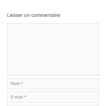
Laisser un commentaire
Commentaire
Nom
E-
mail