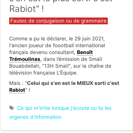
Rabiot" !
Catégories
Fautes de conjugaison ou de grammaire
Comme a pu le déclarer, le 29 juin 2021,
l'ancien joueur de foootball international
français devenu consultant,
Benoît
Trémoulinas
, dans l’émission de Smaïl
Bouabdellah, "13H Smaïl", sur la chaîne de
télévision française L’Équipe.
Mais : "
Celui qui s'en est le MIEUX sorti c'est
Rabiot
" !
Étiquettes
Ce qui m'irrite lorsque j'écoute ou lis les
organes d'information