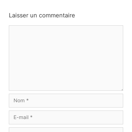
Laisser un commentaire
Commentaire
Nom
E-
mail
Site