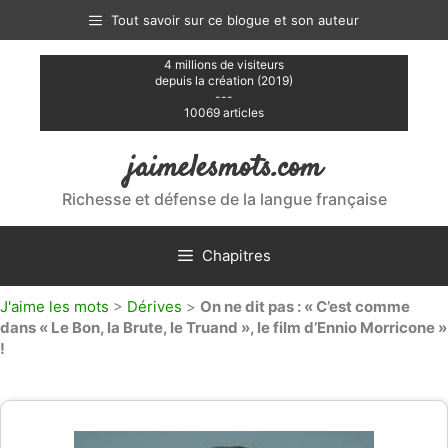
Aller
Tout savoir sur ce blogue et son auteur
au
contenu
4 millions de visiteurs
depuis la création (2019)
---
10069 articles
jaimelesmots.com
Richesse et défense de la langue française
Chapitres
J'aime les mots
>
Dérives
>
On ne dit pas : « C’est comme
dans « Le Bon, la Brute, le Truand », le film d’Ennio Morricone »
!