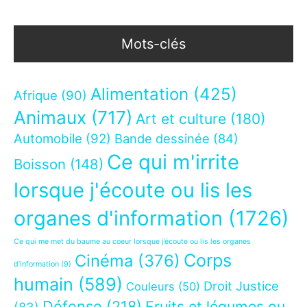
Mots-clés
Alimentation
(425)
Afrique
(90)
Animaux
(717)
Art et culture
(180)
Automobile
(92)
Bande dessinée
(84)
Ce qui m'irrite
Boisson
(148)
lorsque j'écoute ou lis les
organes d'information
(1726)
Ce qui me met du baume au coeur lorsque j’écoute ou lis les organes
Corps
Cinéma
(376)
d’information
(9)
humain
(589)
Droit Justice
Couleurs
(50)
Défense
(218)
Fruits et légumes ou
(83)