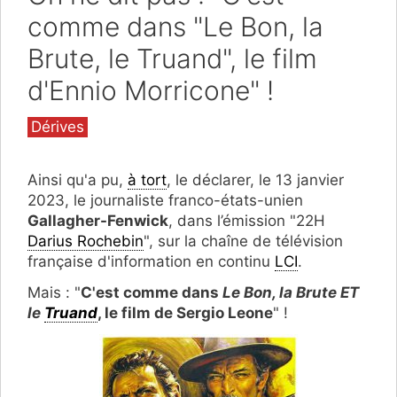
comme dans "Le Bon, la
Brute, le Truand", le film
d'Ennio Morricone" !
Catégories
Dérives
Ainsi qu'a pu,
à tort
, le déclarer, le 13 janvier
2023, le journaliste franco-états-unien
Gallagher-Fenwick
, dans l’émission "22H
Darius Rochebin
", sur la chaîne de télévision
française d'information en continu
LCI
.
Mais : "
C'est comme dans
Le Bon, la Brute ET
le
Truand
, le film de Sergio Leone
" !