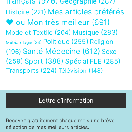
français
(976)
Géographie
(287)
Mes articles préférés
Histoire
(221)
❤ ou Mon très meilleur
(691)
Musique
(283)
Mode et Textile
(204)
Politique
(255)
Religion
Météorologie
(28)
Santé Médecine
(612)
Sexe
(196)
Sport
(388)
(259)
Spécial FLE
(285)
Transports
(224)
Télévision
(148)
Lettre d’information
Recevez gratuitement chaque mois une brève
sélection de mes meilleurs articles.