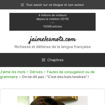
Aller
Tout savoir sur ce blogue et son auteur
au
contenu
4 millions de visiteurs
depuis la création (2019)
---
10069 articles
jaimelesmots.com
Richesse et défense de la langue française
Chapitres
J'aime les mots
>
Dérives
>
Fautes de conjugaison ou de
grammaire
>
On ne dit pas : "C'est des bois tendres" !