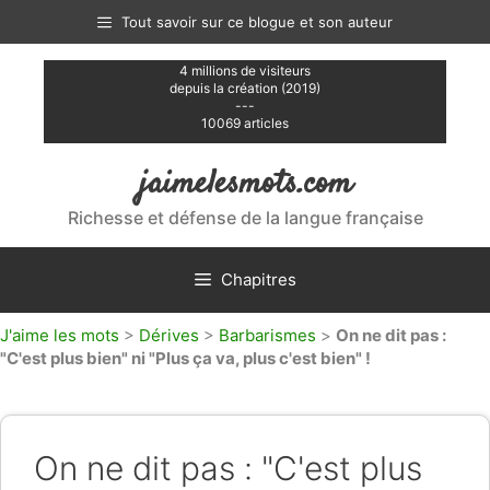
Aller
Tout savoir sur ce blogue et son auteur
au
contenu
4 millions de visiteurs
depuis la création (2019)
---
10069 articles
jaimelesmots.com
Richesse et défense de la langue française
Chapitres
J'aime les mots
>
Dérives
>
Barbarismes
>
On ne dit pas :
"C'est plus bien" ni "Plus ça va, plus c'est bien" !
On ne dit pas : "C'est plus