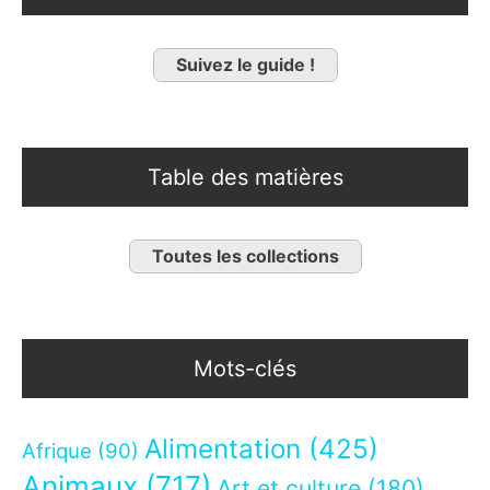
Suivez le guide !
Table des matières
Toutes les collections
Mots-clés
Alimentation
(425)
Afrique
(90)
Animaux
(717)
Art et culture
(180)