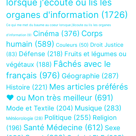
lorsque j'écoute ou lis les
organes d'information
(1726)
Ce qui me met du baume au coeur lorsque j’écoute ou lis les organes
Corps
Cinéma
(376)
d’information
(9)
humain
(589)
Droit Justice
Couleurs
(50)
Défense
(218)
Fruits et légumes ou
(83)
Fâchés avec le
végétaux
(188)
français
(976)
Géographie
(287)
Mes articles préférés
Histoire
(221)
❤ ou Mon très meilleur
(691)
Musique
(283)
Mode et Textile
(204)
Politique
(255)
Religion
Météorologie
(28)
Santé Médecine
(612)
Sexe
(196)