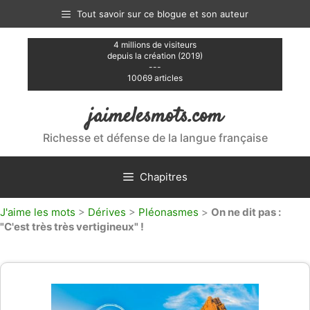
Aller
Tout savoir sur ce blogue et son auteur
au
contenu
4 millions de visiteurs
depuis la création (2019)
---
10069 articles
jaimelesmots.com
Richesse et défense de la langue française
Chapitres
J'aime les mots
>
Dérives
>
Pléonasmes
>
On ne dit pas :
"C'est très très vertigineux" !